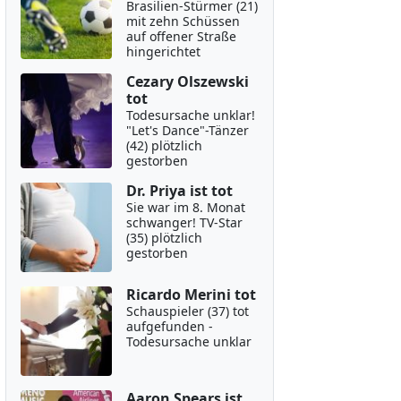
Brasilien-Stürmer (21)
mit zehn Schüssen
auf offener Straße
hingerichtet
Cezary Olszewski
tot
Todesursache unklar!
"Let's Dance"-Tänzer
(42) plötzlich
gestorben
Dr. Priya ist tot
Sie war im 8. Monat
schwanger! TV-Star
(35) plötzlich
gestorben
Ricardo Merini tot
Schauspieler (37) tot
aufgefunden -
Todesursache unklar
Aaron Spears ist