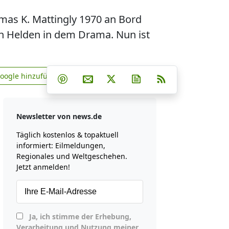
omas K. Mattingly 1970 an Bord
n Helden in dem Drama. Nun ist
Teilen auf Facebook
Teilen auf Whatsapp
Teilen auf Telegram
Google hinzufügen
Teilen auf Pinterest
Per E-Mail teilen
Post auf X
Newsletter abonniere
RSS
news.de zu Google hinzufügen
Newsletter von news.de
Täglich kostenlos & topaktuell
informiert: Eilmeldungen,
Regionales und Weltgeschehen.
Jetzt anmelden!
Ja, ich stimme der Erhebung,
Verarbeitung und Nutzung meiner