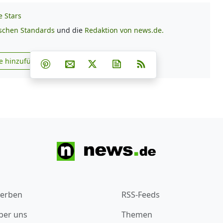
e Stars
ischen Standards
und die
Redaktion von news.de.
Teilen auf Facebook
Teilen auf Whatsapp
Teilen auf Telegram
e hinzufügen
Teilen auf Pinterest
Per E-Mail teilen
Post auf X
Newsletter abonnieren
RSS
s.de zu Google hinzufügen
erben
RSS-Feeds
ber uns
Themen