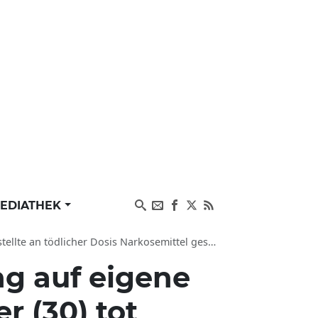
EDIATHEK
tödlicher Dosis Narkosemittel gestorben in Mexiko
g auf eigene
r (30) tot