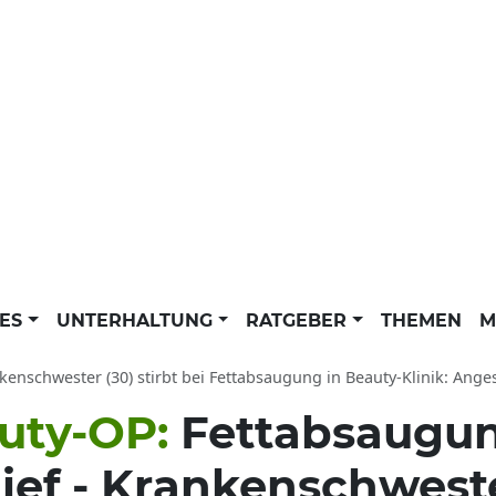
LES
UNTERHALTUNG
RATGEBER
THEMEN
M
enschwester (30) stirbt bei Fettabsaugung in Beauty-Klinik: Angestellte an 
auty-OP:
Fettabsaugun
ief - Krankenschweste