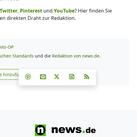
Twitter
,
Pinterest
und
YouTube
? Hier finden Sie
en direkten Draht zur Redaktion.
its-OP
ischen Standards
und die
Redaktion von news.de.
Teilen auf Facebook
Teilen auf Whatsapp
Teilen auf Telegram
e hinzufügen
Teilen auf Pinterest
Per E-Mail teilen
Post auf X
Newsletter abonnieren
RSS
s.de zu Google hinzufügen