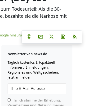
um Todesurteil: Als die 30-
, bezahlte sie die Narkose mit
Teilen auf Facebook
Teilen auf Whatsapp
Teilen auf Telegram
Google hinzufügen
Teilen auf Pinterest
Per E-Mail teilen
Post auf X
Newsletter abonniere
RSS
news.de zu Google hinzufügen
Newsletter von news.de
Täglich kostenlos & topaktuell
informiert: Eilmeldungen,
Regionales und Weltgeschehen.
Jetzt anmelden!
Ja, ich stimme der Erhebung,
Verarbeitung und Nutzung meiner