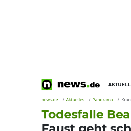
AKTUEL
news.de
Aktuelles
Panorama
Krank
Todesfalle Be
Faust geht sch