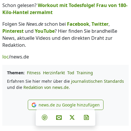
Schon gelesen?
Workout mit Todesfolge! Frau von 180-
Kilo-Hantel zermalmt
Folgen Sie
News.de
schon bei
Facebook
,
Twitter
,
Pinterest
und
YouTube
? Hier finden Sie brandheiße
News, aktuelle Videos und den direkten Draht zur
Redaktion.
loc
/news.de
Themen:
Fitness
Herzinfarkt
Tod
Training
Erfahren Sie hier mehr über die
journalistischen Standards
und die
Redaktion von news.de.
news.de zu Google hinzufügen
news.de zu Google hinzufüg
Teilen auf Facebook
Teilen auf Whatsapp
Teilen auf Telegram
Teilen auf Pinterest
Per E-Mail teilen
Post auf X
Newsletter abonni