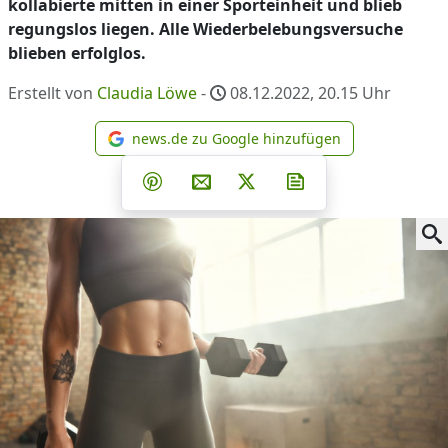
kollabierte mitten in einer Sporteinheit und blieb
regungslos liegen. Alle Wiederbelebungsversuche
blieben erfolglos.
Erstellt von
Claudia Löwe
-
08.12.2022, 20.15
Uhr
news.de zu Google hinzufügen
news.de zu Google hinzufüg
Teilen auf Facebook
Teilen auf Whatsapp
Teilen auf Telegram
Teilen auf Pinterest
Per E-Mail teilen
Post auf X
Newsletter abonni