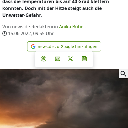
dass die Temperaturen bis auf 40 Grad klettern
könnten. Doch mit der Hitze steigt auch die
Unwetter-Gefahr.
Von news.de-Redakteurin
Anika Bube
-
15.06.2022, 09.55
Uhr
news.de zu Google hinzufügen
news.de zu Google hinzufüg
Teilen auf Facebook
Teilen auf Whatsapp
Teilen auf Telegram
Teilen auf Pinterest
Per E-Mail teilen
Post auf X
Newsletter abonni