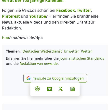
verrät der 100-jährige Kalender.
Folgen Sie
News.de
schon bei
Facebook
,
Twitter
,
Pinterest
und
YouTube
? Hier finden Sie brandheiße
News, aktuelle Videos und den direkten Draht zur
Redaktion.
bua
/sba/news.de/dpa
Themen:
Deutscher Wetterdienst
Unwetter
Wetter
Erfahren Sie hier mehr über die
journalistischen Standards
und die
Redaktion von news.de.
news.de zu Google hinzufügen
news.de zu Google hinzufüg
Teilen auf Facebook
Teilen auf Whatsapp
Teilen auf Telegram
Teilen auf Pinterest
Per E-Mail teilen
Post auf X
Newsletter abonni