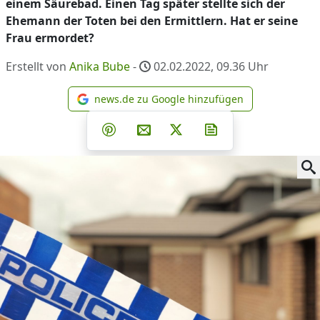
einem Säurebad. Einen Tag später stellte sich der
Ehemann der Toten bei den Ermittlern. Hat er seine
Frau ermordet?
Erstellt von
Anika Bube
-
02.02.2022, 09.36
Uhr
news.de zu Google hinzufügen
news.de zu Google hinzufüg
Teilen auf Facebook
Teilen auf Whatsapp
Teilen auf Telegram
Teilen auf Pinterest
Per E-Mail teilen
Post auf X
Newsletter abonni