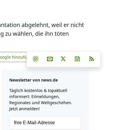
ntation abgelehnt, weil er nicht
g zu wählen, die ihn töten
Teilen auf Facebook
Teilen auf Whatsapp
Teilen auf Telegram
Google hinzufügen
Teilen auf Pinterest
Per E-Mail teilen
Post auf X
Newsletter abonniere
RSS
news.de zu Google hinzufügen
Newsletter von news.de
Täglich kostenlos & topaktuell
informiert: Eilmeldungen,
Regionales und Weltgeschehen.
Jetzt anmelden!