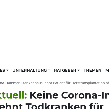
LES
UNTERHALTUNG
RATGEBER
THEMEN
M
a-Hammer Krankenhaus lehnt Patient für Herztransplantation ab: Ungeimpfter 
tuell:
Keine Corona-I
ehnt Todkranken für