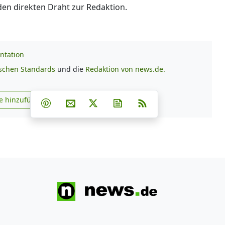
 den direkten Draht zur Redaktion.
ntation
ischen Standards
und die
Redaktion von news.de.
Teilen auf Facebook
Teilen auf Whatsapp
Teilen auf Telegram
e hinzufügen
Teilen auf Pinterest
Per E-Mail teilen
Post auf X
Newsletter abonnieren
RSS
s.de zu Google hinzufügen