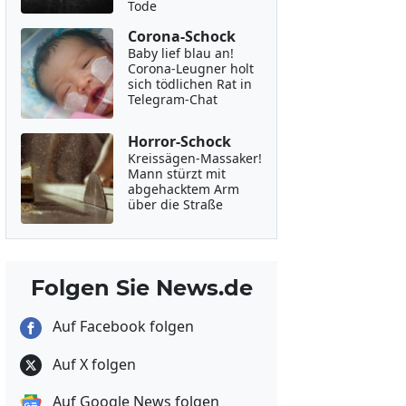
Tode
Corona-Schock
Baby lief blau an!
Corona-Leugner holt
sich tödlichen Rat in
Telegram-Chat
Horror-Schock
Kreissägen-Massaker!
Mann stürzt mit
abgehacktem Arm
über die Straße
Folgen Sie News.de
Auf Facebook folgen
Auf X folgen
Auf Google News folgen