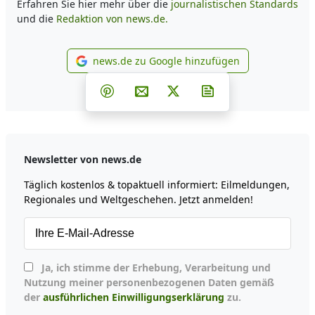
Erfahren Sie hier mehr über die
journalistischen Standards
und die
Redaktion von news.de.
news.de zu Google hinzufügen
news.de zu Google hinzufüg
Teilen auf Facebook
Teilen auf Whatsapp
Teilen auf Telegram
Teilen auf Pinterest
Per E-Mail teilen
Post auf X
Newsletter abonni
Newsletter von news.de
Täglich kostenlos & topaktuell informiert: Eilmeldungen,
Regionales und Weltgeschehen. Jetzt anmelden!
Ja, ich stimme der Erhebung, Verarbeitung und
Nutzung meiner personenbezogenen Daten gemäß
der
ausführlichen Einwilligungserklärung
zu.