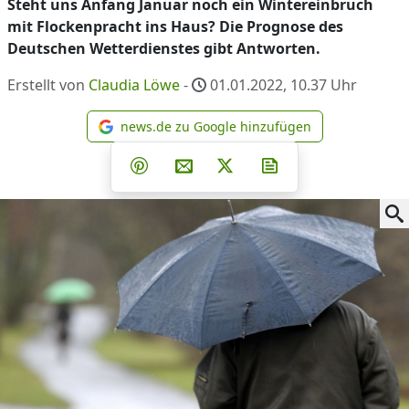
Steht uns Anfang Januar noch ein Wintereinbruch
mit Flockenpracht ins Haus? Die Prognose des
Deutschen Wetterdienstes gibt Antworten.
Erstellt von
Claudia Löwe
-
01.01.2022, 10.37
Uhr
news.de zu Google hinzufügen
news.de zu Google hinzufüg
Teilen auf Facebook
Teilen auf Whatsapp
Teilen auf Telegram
Teilen auf Pinterest
Per E-Mail teilen
Post auf X
Newsletter abonni