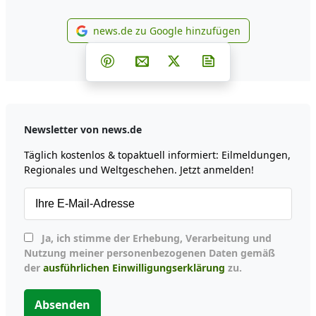
news.de zu Google hinzufügen
news.de zu Google hinzufüg
Teilen auf Facebook
Teilen auf Whatsapp
Teilen auf Telegram
Teilen auf Pinterest
Per E-Mail teilen
Post auf X
Newsletter abonni
Newsletter von news.de
Täglich kostenlos & topaktuell informiert: Eilmeldungen,
Regionales und Weltgeschehen. Jetzt anmelden!
Ja, ich stimme der Erhebung, Verarbeitung und
Nutzung meiner personenbezogenen Daten gemäß
der
ausführlichen Einwilligungserklärung
zu.
Absenden