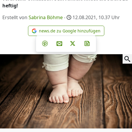
heftig!
Erstellt von
Sabrina Böhme
-
12.08.2021, 10.37
Uhr
news.de zu Google hinzufügen
news.de zu Google hinzufüg
Teilen auf Facebook
Teilen auf Whatsapp
Teilen auf Telegram
Teilen auf Pinterest
Per E-Mail teilen
Post auf X
Newsletter abonni