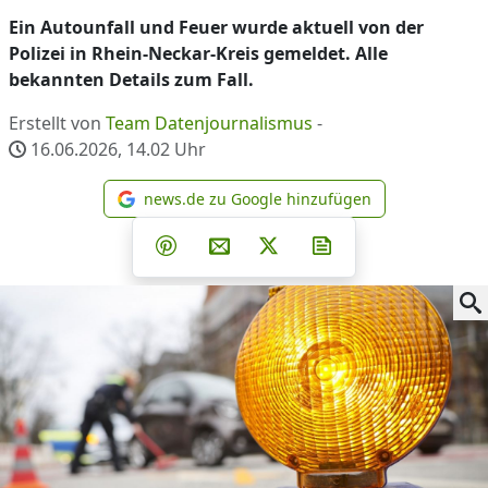
Ein Autounfall und Feuer wurde aktuell von der
Polizei in Rhein-Neckar-Kreis gemeldet. Alle
bekannten Details zum Fall.
Erstellt von
Team Datenjournalismus
-
16.06.2026, 14.02
Uhr
news.de zu Google hinzufügen
news.de zu Google hinzufüg
Teilen auf Facebook
Teilen auf Whatsapp
Teilen auf Telegram
Teilen auf Pinterest
Per E-Mail teilen
Post auf X
Newsletter abonni