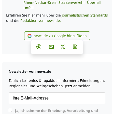
Rhein-Neckar-Kreis
Straßenverkehr
Überfall
Unfall
Erfahren Sie hier mehr über die
journalistischen Standards
und die
Redaktion von news.de.
news.de zu Google hinzufügen
news.de zu Google hinzufüg
Teilen auf Facebook
Teilen auf Whatsapp
Teilen auf Telegram
Teilen auf Pinterest
Per E-Mail teilen
Post auf X
Newsletter abonni
Newsletter von news.de
Täglich kostenlos & topaktuell informiert: Eilmeldungen,
Regionales und Weltgeschehen. Jetzt anmelden!
Ja, ich stimme der Erhebung, Verarbeitung und