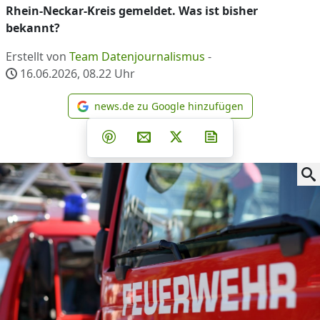
Rhein-Neckar-Kreis gemeldet. Was ist bisher
bekannt?
Erstellt von
Team Datenjournalismus
-
16.06.2026, 08.22
Uhr
news.de zu Google hinzufügen
news.de zu Google hinzufüg
Teilen auf Facebook
Teilen auf Whatsapp
Teilen auf Telegram
Teilen auf Pinterest
Per E-Mail teilen
Post auf X
Newsletter abonni