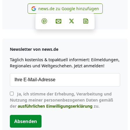
news.de zu Google hinzufügen
news.de zu Google hinzufüg
Teilen auf Facebook
Teilen auf Whatsapp
Teilen auf Telegram
Teilen auf Pinterest
Per E-Mail teilen
Post auf X
Newsletter abonni
Newsletter von news.de
Täglich kostenlos & topaktuell informiert: Eilmeldungen,
Regionales und Weltgeschehen. Jetzt anmelden!
Ja, ich stimme der Erhebung, Verarbeitung und
Nutzung meiner personenbezogenen Daten gemäß
der
ausführlichen Einwilligungserklärung
zu.
Absenden