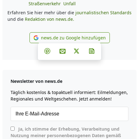
Straßenverkehr
Unfall
Erfahren Sie hier mehr über die
journalistischen Standards
und die
Redaktion von news.de.
news.de zu Google hinzufügen
news.de zu Google hinzufüg
Teilen auf Facebook
Teilen auf Whatsapp
Teilen auf Telegram
Teilen auf Pinterest
Per E-Mail teilen
Post auf X
Newsletter abonni
Newsletter von news.de
Täglich kostenlos & topaktuell informiert: Eilmeldungen,
Regionales und Weltgeschehen. Jetzt anmelden!
Ja, ich stimme der Erhebung, Verarbeitung und
Nutzung meiner personenbezogenen Daten gemäß