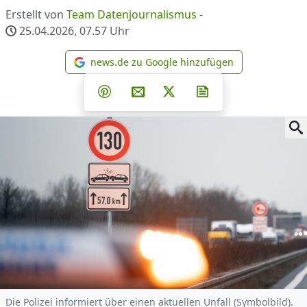
Erstellt von
Team Datenjournalismus
-
25.04.2026, 07.57
Uhr
news.de zu Google hinzufügen
news.de zu Google hinzufüg
Teilen auf Facebook
Teilen auf Whatsapp
Teilen auf Telegram
Teilen auf Pinterest
Per E-Mail teilen
Post auf X
Newsletter abonni
Die Polizei informiert über einen aktuellen Unfall (Symbolbild).