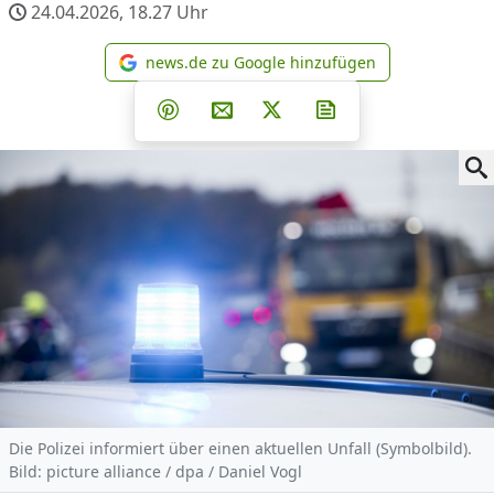
24.04.2026, 18.27
Uhr
news.de zu Google hinzufügen
news.de zu Google hinzufüg
Teilen auf Facebook
Teilen auf Whatsapp
Teilen auf Telegram
Teilen auf Pinterest
Per E-Mail teilen
Post auf X
Newsletter abonni
Die Polizei informiert über einen aktuellen Unfall (Symbolbild).
Bild: picture alliance / dpa / Daniel Vogl