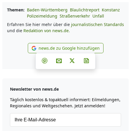
Themen:
Baden-Württemberg
Blaulichtreport
Konstanz
Polizeimeldung
Straßenverkehr
Unfall
Erfahren Sie hier mehr über die
journalistischen Standards
und die
Redaktion von news.de.
news.de zu Google hinzufügen
news.de zu Google hinzufüg
Teilen auf Facebook
Teilen auf Whatsapp
Teilen auf Telegram
Teilen auf Pinterest
Per E-Mail teilen
Post auf X
Newsletter abonni
Newsletter von news.de
Täglich kostenlos & topaktuell informiert: Eilmeldungen,
Regionales und Weltgeschehen. Jetzt anmelden!