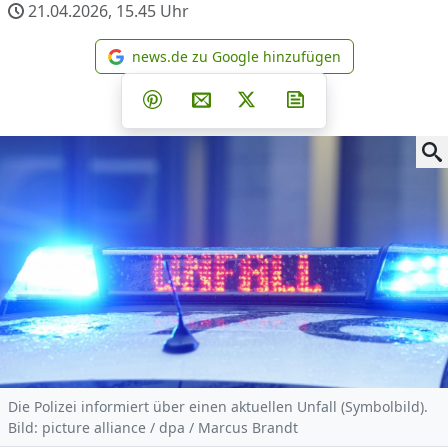
21.04.2026, 15.45
Uhr
news.de zu Google hinzufügen
news.de zu Google hinzufüg
Teilen auf Facebook
Teilen auf Whatsapp
Teilen auf Telegram
Teilen auf Pinterest
Per E-Mail teilen
Post auf X
Newsletter abonni
Die Polizei informiert über einen aktuellen Unfall (Symbolbild).
Bild: picture alliance / dpa / Marcus Brandt