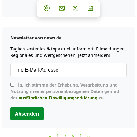
Teilen auf Facebook
Teilen auf Whatsapp
Teilen auf Telegram
Teilen auf Pinterest
Per E-Mail teilen
Post auf X
Newsletter abonni
Newsletter von news.de
Täglich kostenlos & topaktuell informiert: Eilmeldungen,
Regionales und Weltgeschehen. Jetzt anmelden!
Ja, ich stimme der Erhebung, Verarbeitung und
Nutzung meiner personenbezogenen Daten gemäß
der
ausführlichen Einwilligungserklärung
zu.
Absenden