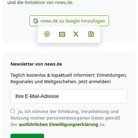
und die
Redaktion von news.de.
news.de zu Google hinzufügen
news.de zu Google hinzufüg
Teilen auf Facebook
Teilen auf Whatsapp
Teilen auf Telegram
Teilen auf Pinterest
Per E-Mail teilen
Post auf X
Newsletter abonni
Newsletter von news.de
Täglich kostenlos & topaktuell informiert: Eilmeldungen,
Regionales und Weltgeschehen. Jetzt anmelden!
Ja, ich stimme der Erhebung, Verarbeitung und
Nutzung meiner personenbezogenen Daten gemäß
der
ausführlichen Einwilligungserklärung
zu.