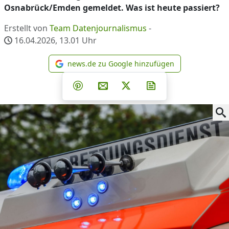
Osnabrück/Emden gemeldet. Was ist heute passiert?
Erstellt von
Team Datenjournalismus
-
16.04.2026, 13.01
Uhr
news.de zu Google hinzufügen
news.de zu Google hinzufüg
Teilen auf Facebook
Teilen auf Whatsapp
Teilen auf Telegram
Teilen auf Pinterest
Per E-Mail teilen
Post auf X
Newsletter abonni