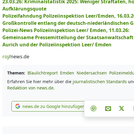
23.03.26: Kriminalstatistik 2025: Weniger Straftaten, h
Aufklärungsquote
Polizeifahndung Polizeiinspektion Leer/Emden, 16.03.2
Großkontrolle entlang der deutsch-niederländischen 
Polizei-News Polizeiinspektion Leer/ Emden, 11.03.26:
Gemeinsame Pressemitteilung der Staatsanwaltschaft
Aurich und der Polizeiinspektion Leer/ Emden
roj
/news.de
Themen:
Blaulichtreport
Emden
Niedersachsen
Polizeimeld
Erfahren Sie hier mehr über die
journalistischen Standards
und
Redaktion von news.de.
Teilen auf Face
Teilen au
Tei
news.de zu Google hinzufügen
Teilen auf Pinter
Per E-Mail
Post
news.de zu Google hinzufügen