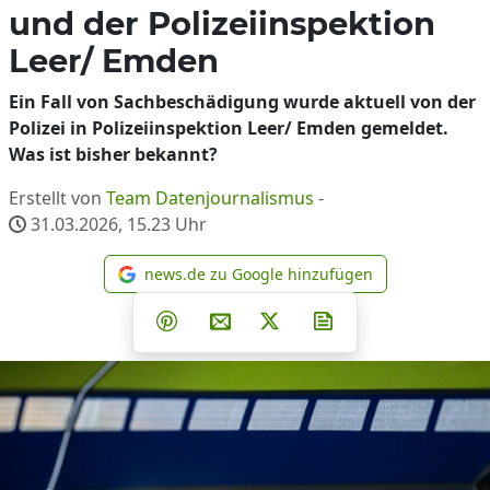
und der Polizeiinspektion
Leer/ Emden
Ein Fall von Sachbeschädigung wurde aktuell von der
Polizei in Polizeiinspektion Leer/ Emden gemeldet.
Was ist bisher bekannt?
Erstellt von
Team Datenjournalismus
-
31.03.2026, 15.23
Uhr
news.de zu Google hinzufügen
news.de zu Google hinzufüg
Teilen auf Facebook
Teilen auf Whatsapp
Teilen auf Telegram
Teilen auf Pinterest
Per E-Mail teilen
Post auf X
Newsletter abonni