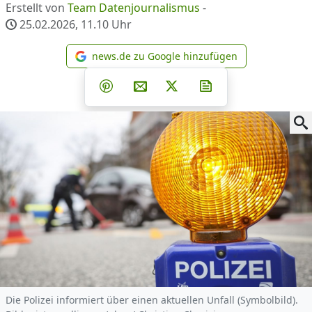
Erstellt von
Team Datenjournalismus
-
25.02.2026, 11.10
Uhr
news.de zu Google hinzufügen
news.de zu Google hinzufüg
Teilen auf Facebook
Teilen auf Whatsapp
Teilen auf Telegram
Teilen auf Pinterest
Per E-Mail teilen
Post auf X
Newsletter abonni
Die Polizei informiert über einen aktuellen Unfall (Symbolbild).