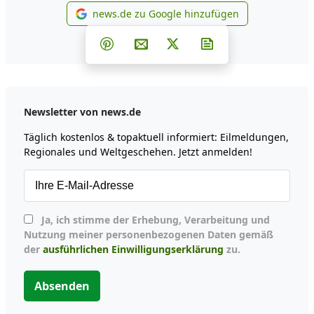
news.de zu Google hinzufügen
news.de zu Google hinzufüg
Teilen auf Facebook
Teilen auf Whatsapp
Teilen auf Telegram
Teilen auf Pinterest
Per E-Mail teilen
Post auf X
Newsletter abonni
Newsletter von news.de
Täglich kostenlos & topaktuell informiert: Eilmeldungen,
Regionales und Weltgeschehen. Jetzt anmelden!
Ja, ich stimme der Erhebung, Verarbeitung und
Nutzung meiner personenbezogenen Daten gemäß
der
ausführlichen Einwilligungserklärung
zu.
Absenden