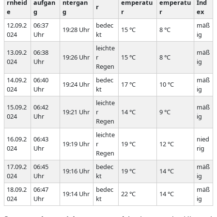
rnheid
aufgan
ntergan
emperatu
emperatu
Ind
r
e
g
g
r
r
ex
12.09.2
06:37
bedec
mäß
19:28 Uhr
15 °C
8 °C
024
Uhr
kt
ig
leichte
13.09.2
06:38
mäß
19:26 Uhr
r
15 °C
8 °C
024
Uhr
ig
Regen
14.09.2
06:40
bedec
mäß
19:24 Uhr
17 °C
10 °C
024
Uhr
kt
ig
leichte
15.09.2
06:42
mäß
19:21 Uhr
r
14 °C
9 °C
024
Uhr
ig
Regen
leichte
16.09.2
06:43
nied
19:19 Uhr
r
19 °C
12 °C
024
Uhr
rig
Regen
17.09.2
06:45
bedec
mäß
19:16 Uhr
19 °C
14 °C
024
Uhr
kt
ig
18.09.2
06:47
bedec
mäß
19:14 Uhr
22 °C
14 °C
024
Uhr
kt
ig