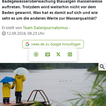
Badegewässerüberwachung Blaualgen massenweise
auftreten. Trotzdem wird weiterhin nicht vor dem
Baden gewarnt. Was hat es damit auf sich und wie
seht es um die anderen Werte zur Wasserqualität?
Erstellt von
Team Datenjournalismus
-
12.09.2024, 08.23
Uhr
news.de zu Google hinzufügen
news.de zu Google hinzufüg
Teilen auf Facebook
Teilen auf Whatsapp
Teilen auf Telegram
Teilen auf Pinterest
Per E-Mail teilen
Post auf X
Newsletter abonni