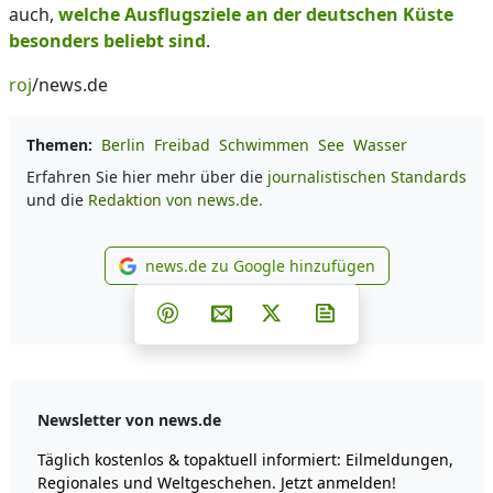
auch,
welche Ausflugsziele an der deutschen Küste
besonders beliebt sind
.
roj
/news.de
Themen:
Berlin
Freibad
Schwimmen
See
Wasser
Erfahren Sie hier mehr über die
journalistischen Standards
und die
Redaktion von news.de.
news.de zu Google hinzufügen
news.de zu Google hinzufüg
Teilen auf Facebook
Teilen auf Whatsapp
Teilen auf Telegram
Teilen auf Pinterest
Per E-Mail teilen
Post auf X
Newsletter abonni
Newsletter von news.de
Täglich kostenlos & topaktuell informiert: Eilmeldungen,
Regionales und Weltgeschehen. Jetzt anmelden!