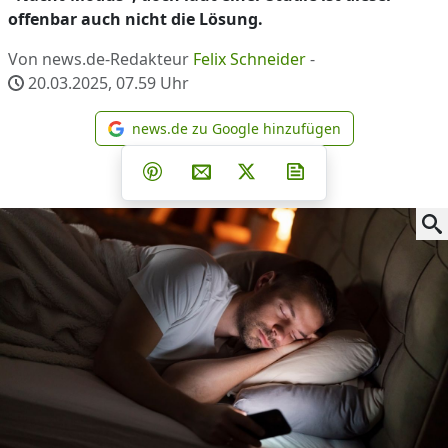
offenbar auch nicht die Lösung.
Von news.de-Redakteur
Felix Schneider
-
20.03.2025, 07.59
Uhr
news.de zu Google hinzufügen
news.de zu Google hinzufüg
Teilen auf Facebook
Teilen auf Whatsapp
Teilen auf Telegram
Teilen auf Pinterest
Per E-Mail teilen
Post auf X
Newsletter abonni