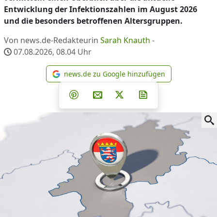
Entwicklung der Infektionszahlen im August 2026
und die besonders betroffenen Altersgruppen.
Von news.de-Redakteurin
Sarah Knauth
-
07.08.2026, 08.04
Uhr
news.de zu Google hinzufügen
news.de zu Google hinzufüg
Teilen auf Facebook
Teilen auf Whatsapp
Teilen auf Telegram
Teilen auf Pinterest
Per E-Mail teilen
Post auf X
Newsletter abonni