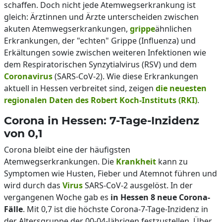
schaffen. Doch nicht jede Atemwegserkrankung ist
gleich: Ärztinnen und Ärzte unterscheiden zwischen
akuten Atemwegserkrankungen,
grippe
ähnlichen
Erkrankungen, der "echten" Grippe (Influenza) und
Erkältungen sowie zwischen weiteren Infektionen wie
dem Respiratorischen Synzytialvirus (RSV) und dem
Coronavirus
(SARS-CoV-2). Wie diese Erkrankungen
aktuell in Hessen verbreitet sind, zeigen
die neuesten
regionalen Daten des Robert Koch-Instituts (RKI)
.
Corona in Hessen: 7-Tage-Inzidenz
von 0,1
Corona bleibt eine der häufigsten
Atemwegserkrankungen. Die
Krankheit
kann zu
Symptomen wie Husten, Fieber und Atemnot führen und
wird durch das
Virus
SARS-CoV-2 ausgelöst. In der
vergangenen Woche gab es
in Hessen 8 neue Corona-
Fälle
. Mit 0,7 ist die höchste Corona-7-Tage-Inzidenz in
der Altersgruppe der 00-04-Jährigen festzustellen. Über