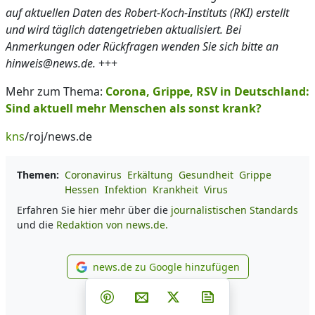
auf aktuellen Daten des Robert-Koch-Instituts (RKI) erstellt
und wird täglich datengetrieben aktualisiert. Bei
Anmerkungen oder Rückfragen wenden Sie sich bitte an
hinweis@news.de.
+++
Mehr zum Thema:
Corona, Grippe, RSV in Deutschland:
Sind aktuell mehr Menschen als sonst krank?
kns
/roj/news.de
Themen:
Coronavirus
Erkältung
Gesundheit
Grippe
Hessen
Infektion
Krankheit
Virus
Erfahren Sie hier mehr über die
journalistischen Standards
und die
Redaktion von news.de.
news.de zu Google hinzufügen
news.de zu Google hinzufüg
Teilen auf Facebook
Teilen auf Whatsapp
Teilen auf Telegram
Teilen auf Pinterest
Per E-Mail teilen
Post auf X
Newsletter abonni