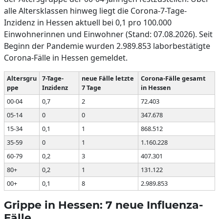
alle Altersklassen hinweg liegt die Corona-7-Tage-
Inzidenz in Hessen aktuell bei 0,1 pro 100.000
Einwohnerinnen und Einwohner (Stand: 07.08.2026). Seit
Beginn der Pandemie wurden 2.989.853 laborbestätigte
Corona-Fälle in Hessen gemeldet.
Altersgru
7-Tage-
neue Fälle letzte
Corona-Fälle gesamt
ppe
Inzidenz
7 Tage
in Hessen
00-04
0,7
2
72.403
05-14
0
0
347.678
15-34
0,1
1
868.512
35-59
0
1
1.160.228
60-79
0,2
3
407.301
80+
0,2
1
131.122
00+
0,1
8
2.989.853
Grippe in Hessen: 7 neue Influenza-
Fälle