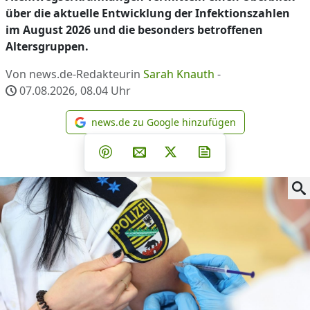
über die aktuelle Entwicklung der Infektionszahlen
im August 2026 und die besonders betroffenen
Altersgruppen.
Von news.de-Redakteurin
Sarah Knauth
-
07.08.2026, 08.04
Uhr
news.de zu Google hinzufügen
news.de zu Google hinzufüg
Teilen auf Facebook
Teilen auf Whatsapp
Teilen auf Telegram
Teilen auf Pinterest
Per E-Mail teilen
Post auf X
Newsletter abonni