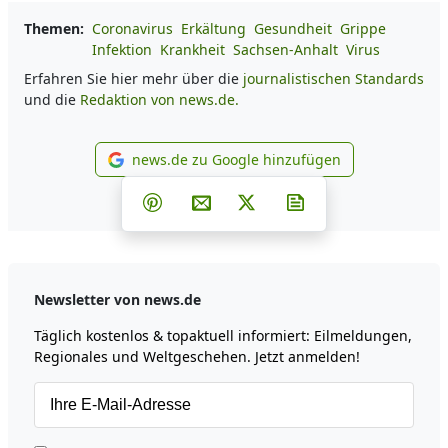
Themen:
Coronavirus
Erkältung
Gesundheit
Grippe
Infektion
Krankheit
Sachsen-Anhalt
Virus
Erfahren Sie hier mehr über die
journalistischen Standards
und die
Redaktion von news.de.
news.de zu Google hinzufügen
news.de zu Google hinzufüg
Teilen auf Facebook
Teilen auf Whatsapp
Teilen auf Telegram
Teilen auf Pinterest
Per E-Mail teilen
Post auf X
Newsletter abonni
Newsletter von news.de
Täglich kostenlos & topaktuell informiert: Eilmeldungen,
Regionales und Weltgeschehen. Jetzt anmelden!