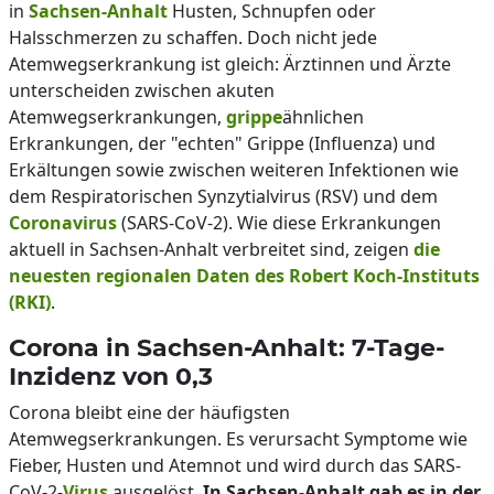
in
Sachsen-Anhalt
Husten, Schnupfen oder
Halsschmerzen zu schaffen. Doch nicht jede
Atemwegserkrankung ist gleich: Ärztinnen und Ärzte
unterscheiden zwischen akuten
Atemwegserkrankungen,
grippe
ähnlichen
Erkrankungen, der "echten" Grippe (Influenza) und
Erkältungen sowie zwischen weiteren Infektionen wie
dem Respiratorischen Synzytialvirus (RSV) und dem
Coronavirus
(SARS-CoV-2). Wie diese Erkrankungen
aktuell in Sachsen-Anhalt verbreitet sind, zeigen
die
neuesten regionalen Daten des Robert Koch-Instituts
(RKI)
.
Corona in Sachsen-Anhalt: 7-Tage-
Inzidenz von 0,3
Corona bleibt eine der häufigsten
Atemwegserkrankungen. Es verursacht Symptome wie
Fieber, Husten und Atemnot und wird durch das SARS-
CoV-2-
Virus
ausgelöst.
In Sachsen-Anhalt gab es in der