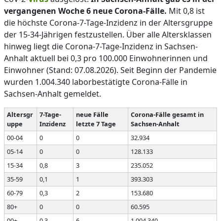
vergangenen Woche 6 neue Corona-Fälle.
Mit 0,8 ist
die höchste Corona-7-Tage-Inzidenz in der Altersgruppe
der 15-34-Jährigen festzustellen. Über alle Altersklassen
hinweg liegt die Corona-7-Tage-Inzidenz in Sachsen-
Anhalt aktuell bei 0,3 pro 100.000 Einwohnerinnen und
Einwohner (Stand: 07.08.2026). Seit Beginn der Pandemie
wurden 1.004.340 laborbestätigte Corona-Fälle in
Sachsen-Anhalt gemeldet.
Altersgr
7-Tage-
neue Fälle
Corona-Fälle gesamt in
uppe
Inzidenz
letzte 7 Tage
Sachsen-Anhalt
00-04
0
0
32.934
05-14
0
0
128.133
15-34
0,8
3
235.052
35-59
0,1
1
393.303
60-79
0,3
2
153.680
80+
0
0
60.595
00+
0,3
6
1.004.340