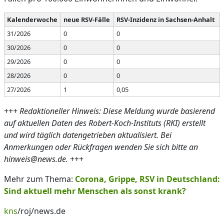
Kalenderwoche
neue RSV-Fälle
RSV-Inzidenz in Sachsen-Anhalt
31/2026
0
0
30/2026
0
0
29/2026
0
0
28/2026
0
0
27/2026
1
0,05
+++
Redaktioneller Hinweis: Diese Meldung wurde basierend
auf aktuellen Daten des Robert-Koch-Instituts (RKI) erstellt
und wird täglich datengetrieben aktualisiert. Bei
Anmerkungen oder Rückfragen wenden Sie sich bitte an
hinweis@news.de.
+++
Mehr zum Thema:
Corona, Grippe, RSV in Deutschland:
Sind aktuell mehr Menschen als sonst krank?
kns
/roj/news.de