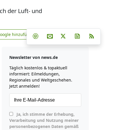
ch der Luft- und
Teilen auf Facebook
Teilen auf Whatsapp
Teilen auf Telegram
Google hinzufügen
Teilen auf Pinterest
Per E-Mail teilen
Post auf X
Newsletter abonniere
RSS
news.de zu Google hinzufügen
Newsletter von news.de
Täglich kostenlos & topaktuell
informiert: Eilmeldungen,
Regionales und Weltgeschehen.
Jetzt anmelden!
Ja, ich stimme der Erhebung,
Verarbeitung und Nutzung meiner
personenbezogenen Daten gemäß