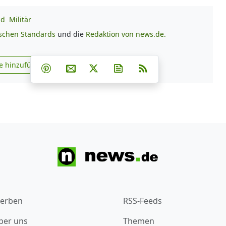
nd
Militär
ischen Standards
und die
Redaktion von news.de.
Teilen auf Facebook
Teilen auf Whatsapp
Teilen auf Telegram
e hinzufügen
Teilen auf Pinterest
Per E-Mail teilen
Post auf X
Newsletter abonnieren
RSS
s.de zu Google hinzufügen
erben
RSS-Feeds
ber uns
Themen