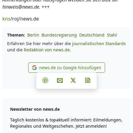
hinweis@news.de.
+++
kns
/roj/news.de
Themen:
Berlin
Bundesregierung
Deutschland
Stahl
Erfahren Sie hier mehr über die
journalistischen Standards
und die
Redaktion von news.de.
news.de zu Google hinzufügen
news.de zu Google hinzufüg
Teilen auf Facebook
Teilen auf Whatsapp
Teilen auf Telegram
Teilen auf Pinterest
Per E-Mail teilen
Post auf X
Newsletter abonni
Newsletter von news.de
Täglich kostenlos & topaktuell informiert: Eilmeldungen,
Regionales und Weltgeschehen. Jetzt anmelden!