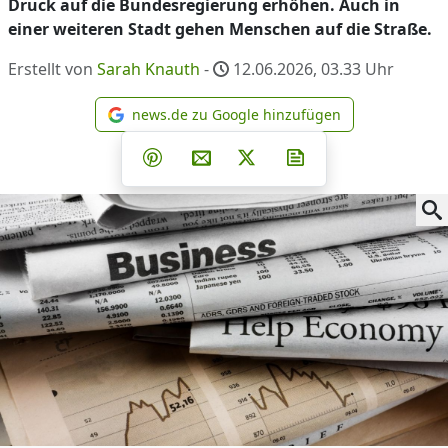
Druck auf die Bundesregierung erhöhen. Auch in
einer weiteren Stadt gehen Menschen auf die Straße.
Erstellt von
Sarah Knauth
-
12.06.2026, 03.33
Uhr
news.de zu Google hinzufügen
news.de zu Google hinzufüg
Teilen auf Facebook
Teilen auf Whatsapp
Teilen auf Telegram
Teilen auf Pinterest
Per E-Mail teilen
Post auf X
Newsletter abonni