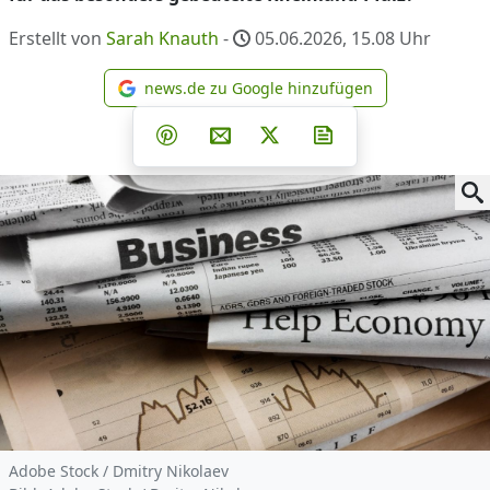
Erstellt von
Sarah Knauth
-
05.06.2026, 15.08
Uhr
news.de zu Google hinzufügen
news.de zu Google hinzufüg
Teilen auf Facebook
Teilen auf Whatsapp
Teilen auf Telegram
Teilen auf Pinterest
Per E-Mail teilen
Post auf X
Newsletter abonni
Adobe Stock / Dmitry Nikolaev