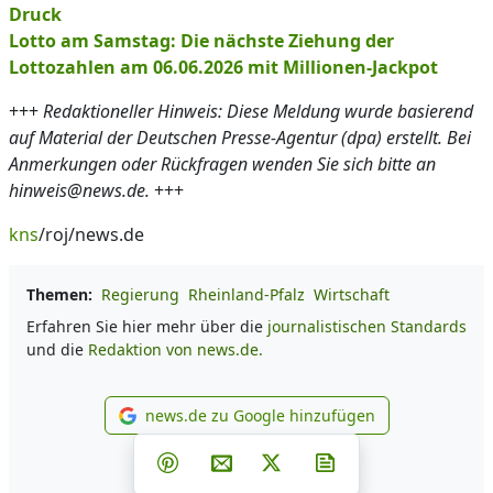
Druck
Lotto am Samstag: Die nächste Ziehung der
Lottozahlen am 06.06.2026 mit Millionen-Jackpot
+++
Redaktioneller Hinweis: Diese Meldung wurde basierend
auf Material der Deutschen Presse-Agentur (dpa) erstellt. Bei
Anmerkungen oder Rückfragen wenden Sie sich bitte an
hinweis@news.de.
+++
kns
/roj/news.de
Themen:
Regierung
Rheinland-Pfalz
Wirtschaft
Erfahren Sie hier mehr über die
journalistischen Standards
und die
Redaktion von news.de.
news.de zu Google hinzufügen
news.de zu Google hinzufüg
Teilen auf Facebook
Teilen auf Whatsapp
Teilen auf Telegram
Teilen auf Pinterest
Per E-Mail teilen
Post auf X
Newsletter abonni