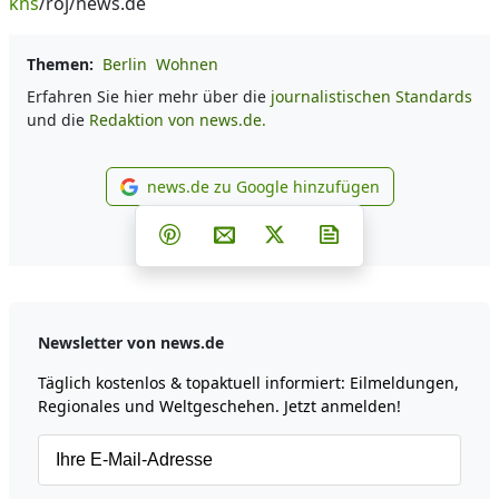
kns
/roj/news.de
Themen:
Berlin
Wohnen
Erfahren Sie hier mehr über die
journalistischen Standards
und die
Redaktion von news.de.
news.de zu Google hinzufügen
news.de zu Google hinzufüg
Teilen auf Facebook
Teilen auf Whatsapp
Teilen auf Telegram
Teilen auf Pinterest
Per E-Mail teilen
Post auf X
Newsletter abonni
Newsletter von news.de
Täglich kostenlos & topaktuell informiert: Eilmeldungen,
Regionales und Weltgeschehen. Jetzt anmelden!