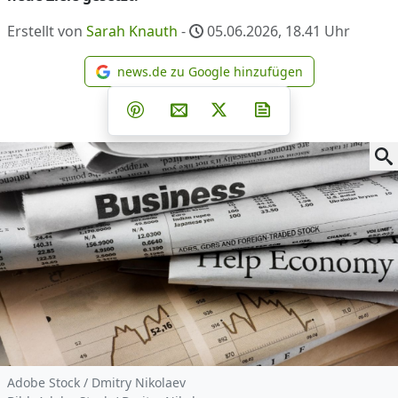
Erstellt von
Sarah Knauth
-
05.06.2026, 18.41
Uhr
news.de zu Google hinzufügen
news.de zu Google hinzufüg
Teilen auf Facebook
Teilen auf Whatsapp
Teilen auf Telegram
Teilen auf Pinterest
Per E-Mail teilen
Post auf X
Newsletter abonni
Adobe Stock / Dmitry Nikolaev