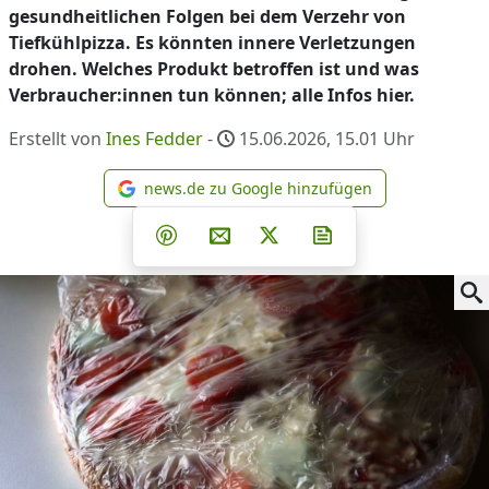
gesundheitlichen Folgen bei dem Verzehr von
Tiefkühlpizza. Es könnten innere Verletzungen
drohen. Welches Produkt betroffen ist und was
Verbraucher:innen tun können; alle Infos hier.
Erstellt von
Ines Fedder
-
15.06.2026, 15.01
Uhr
news.de zu Google hinzufügen
news.de zu Google hinzufüg
Teilen auf Facebook
Teilen auf Whatsapp
Teilen auf Telegram
Teilen auf Pinterest
Per E-Mail teilen
Post auf X
Newsletter abonni