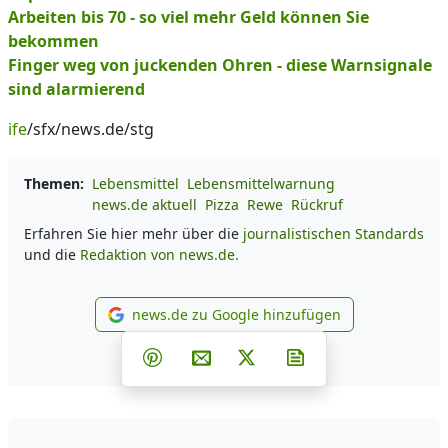
Arbeiten bis 70 - so viel mehr Geld können Sie
bekommen
Finger weg von juckenden Ohren - diese Warnsignale
sind alarmierend
ife
/sfx/news.de/stg
Themen:
Lebensmittel
Lebensmittelwarnung
news.de aktuell
Pizza
Rewe
Rückruf
Erfahren Sie hier mehr über die
journalistischen Standards
und die
Redaktion von news.de.
news.de zu Google hinzufügen
news.de zu Google hinzufüg
Teilen auf Facebook
Teilen auf Whatsapp
Teilen auf Telegram
Teilen auf Pinterest
Per E-Mail teilen
Post auf X
Newsletter abonni