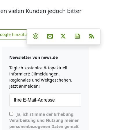
en vielen Kunden jedoch bitter
Teilen auf Facebook
Teilen auf Whatsapp
Teilen auf Telegram
Google hinzufügen
Teilen auf Pinterest
Per E-Mail teilen
Post auf X
Newsletter abonniere
RSS
news.de zu Google hinzufügen
Newsletter von news.de
Täglich kostenlos & topaktuell
informiert: Eilmeldungen,
Regionales und Weltgeschehen.
Jetzt anmelden!
Ja, ich stimme der Erhebung,
Verarbeitung und Nutzung meiner
personenbezogenen Daten gemäß