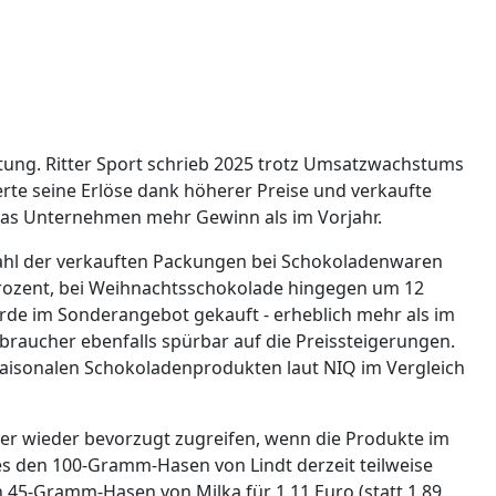
ltung. Ritter Sport schrieb 2025 trotz Umsatzwachstums
erte seine Erlöse dank höherer Preise und verkaufte
as Unternehmen mehr Gewinn als im Vorjahr.
ahl der verkauften Packungen bei Schokoladenwaren
Prozent, bei Weihnachtsschokolade hingegen um 12
urde im Sonderangebot gekauft - erheblich mehr als im
rbraucher ebenfalls spürbar auf die Preissteigerungen.
saisonalen Schokoladenprodukten laut NIQ im Vergleich
er wieder bevorzugt zugreifen, wenn die Produkte im
es den 100-Gramm-Hasen von Lindt derzeit teilweise
en 45-Gramm-Hasen von Milka für 1,11 Euro (statt 1,89