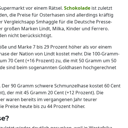
Supermarkt vor einem Rätsel.
Schokolade
ist zuletzt
n, die Preise für Osterhasen sind allerdings kräftig
er Vergleichsapp Smhaggle für die Deutsche Presse-
r großen Marken Lindt, Milka, Kinder und Ferrero.
n nicht berücksichtigt.
röße und Marke 7 bis 29 Prozent höher als vor einem
hase der Nation von Lindt kostet mehr. Die 100-Gramm-
 um 70 Cent (+16 Prozent) zu, die mit 50 Gramm um 50
olade sind beim sogenannten Goldhasen hochgerechnet
ka. Der 90 Gramm schwere Schmunzelhase kostet 60 Cent
t), der mit 45 Gramm 20 Cent (+12 Prozent). Die
er waren bereits im vergangenen Jahr teurer
e Preise heute bis zu 44 Prozent höher.
se?
uletzt wieder deutlich gesunken, weil in Westafrika