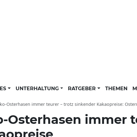
LES
UNTERHALTUNG
RATGEBER
THEMEN
M
o-Osterhasen immer teurer – trotz sinkender Kakaopreise: Ostern News der dpa
-Osterhasen immer te
aopreise