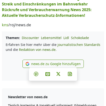
Streik und Einschränkungen im Bahnverkehr
Rückrufe und Verbraucherwarnung News 2025:
Aktuelle Verbraucherschutz-Informationen!
kns
/roj/news.de
Themen:
Discounter
Lebensmittel
Lidl
Schokolade
Erfahren Sie hier mehr über die
journalistischen Standards
und die
Redaktion von news.de.
news.de zu Google hinzufügen
news.de zu Google hinzufüg
Teilen auf Facebook
Teilen auf Whatsapp
Teilen auf Telegram
Teilen auf Pinterest
Per E-Mail teilen
Post auf X
Newsletter abonni
Newsletter von news.de
Täglich kostenlos & topaktuell informiert: Eilmeldungen,