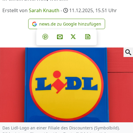
Erstellt von
Sarah Knauth
-
11.12.2025, 15.51
Uhr
news.de zu Google hinzufügen
news.de zu Google hinzufüg
Teilen auf Facebook
Teilen auf Whatsapp
Teilen auf Telegram
Teilen auf Pinterest
Per E-Mail teilen
Post auf X
Newsletter abonni
Das Lidl-Logo an einer Filiale des Discounters (Symbolbild).