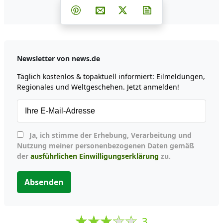
Teilen auf Facebook
Teilen auf Whatsapp
Teilen auf Telegram
Teilen auf Pinterest
Per E-Mail teilen
Post auf X
Newsletter abonni
Newsletter von news.de
Täglich kostenlos & topaktuell informiert: Eilmeldungen,
Regionales und Weltgeschehen. Jetzt anmelden!
Ja, ich stimme der Erhebung, Verarbeitung und
Nutzung meiner personenbezogenen Daten gemäß
der
ausführlichen Einwilligungserklärung
zu.
Absenden
3