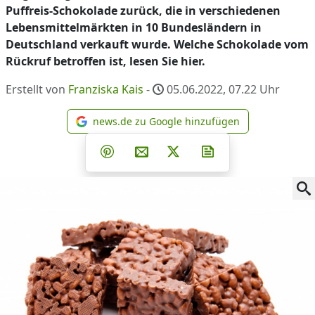
Puffreis-Schokolade zurück, die in verschiedenen
Lebensmittelmärkten in 10 Bundesländern in
Deutschland verkauft wurde. Welche Schokolade vom
Rückruf betroffen ist, lesen Sie hier.
Erstellt von
Franziska Kais
-
05.06.2022, 07.22
Uhr
news.de zu Google hinzufügen
news.de zu Google hinzufüg
Teilen auf Facebook
Teilen auf Whatsapp
Teilen auf Telegram
Teilen auf Pinterest
Per E-Mail teilen
Post auf X
Newsletter abonni