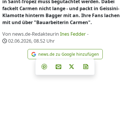
in Saint-Tropez muss begutachtet werden. Dabei
fackelt Carmen nicht lange - und packt in Geissini-
Klamotte hinterm Bagger mit an. Ihre Fans lachen
mit und über "Bauarbeiterin Carmen".
Von news.de-Redakteurin
Ines Fedder
-
02.06.2026, 08.52
Uhr
news.de zu Google hinzufügen
news.de zu Google hinzufüg
Teilen auf Facebook
Teilen auf Whatsapp
Teilen auf Telegram
Teilen auf Pinterest
Per E-Mail teilen
Post auf X
Newsletter abonni