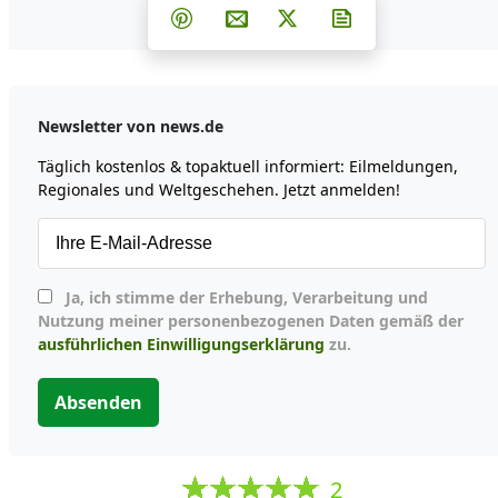
Teilen auf Facebook
Teilen auf Whatsapp
Teilen auf Telegram
Teilen auf Pinterest
Per E-Mail teilen
Post auf X
Newsletter abon
Newsletter von news.de
Täglich kostenlos & topaktuell informiert: Eilmeldungen,
Regionales und Weltgeschehen. Jetzt anmelden!
Ja, ich stimme der Erhebung, Verarbeitung und
Nutzung meiner personenbezogenen Daten gemäß der
ausführlichen Einwilligungserklärung
zu.
Absenden
2