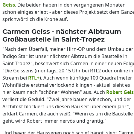
Geiss
. Die beiden haben in den vergangenen Monaten
schon einiges erlebt - aber dieses Projekt setzt dem Ganz
sprichwörtlich die Krone auf.
Carmen Geiss - nächster Albtraum
Großbaustelle in Saint-Tropez
"Nach dem Überfall, meiner Hirn-OP und dem Umbau der
Indigo Star ist unser nächster Albtraum die Baustelle in
Saint-Tropez", beschwert sich Carmen in einer neuen Folg
"Die Geissens (montags; 20.15 Uhr bei RTL2 oder online i
Stream bei
RTL+
). Auch wenn künftige 100 Quadratmeter
Wohnfläche erstmal verlockend klingen - aktuell sieht es
hier kaum nach "schöner Wohnen" aus. Auch
Robert Geis
verliert die Geduld. "Zwei Jahre bauen wir schon, und der
Architekt blockiert uns diesen Bau seit über einem Jahr",
erklärt Carmen, die auch weiß: "Wenn es um die Baustelle
geht, wird Robert immer nervös und grantig."
Und bevor der Haussegen noch schief hängt, sieht Carme