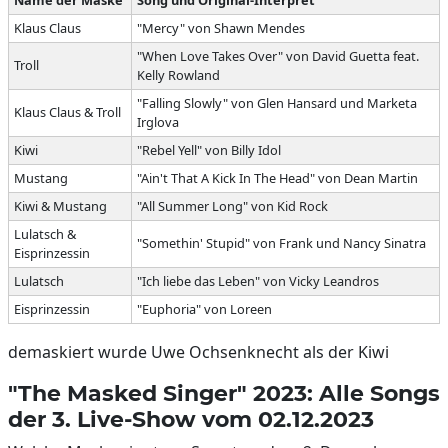
Klaus Claus
"Mercy" von Shawn Mendes
"When Love Takes Over" von David Guetta feat.
Troll
Kelly Rowland
"Falling Slowly" von Glen Hansard und Marketa
Klaus Claus & Troll
Irglova
Kiwi
"Rebel Yell" von Billy Idol
Mustang
"Ain't That A Kick In The Head" von Dean Martin
Kiwi & Mustang
"All Summer Long" von Kid Rock
Lulatsch &
"Somethin' Stupid" von Frank und Nancy Sinatra
Eisprinzessin
Lulatsch
"Ich liebe das Leben" von Vicky Leandros
Eisprinzessin
"Euphoria" von Loreen
demaskiert wurde Uwe Ochsenknecht als der Kiwi
"The Masked Singer" 2023: Alle Songs
der 3. Live-Show vom 02.12.2023