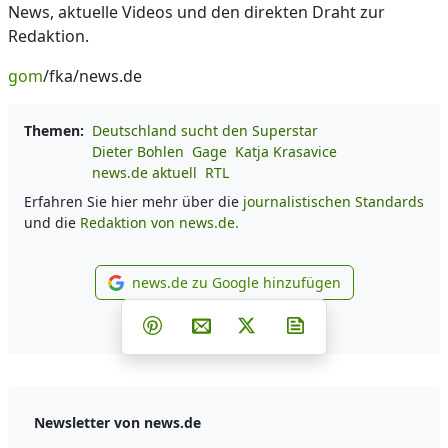
News, aktuelle Videos und den direkten Draht zur
Redaktion.
gom
/fka/news.de
Themen:
Deutschland sucht den Superstar
Dieter Bohlen
Gage
Katja Krasavice
news.de aktuell
RTL
Erfahren Sie hier mehr über die
journalistischen Standards
und die
Redaktion von news.de.
news.de zu Google hinzufügen
news.de zu Google hinzufüg
Teilen auf Facebook
Teilen auf Whatsapp
Teilen auf Telegram
Teilen auf Pinterest
Per E-Mail teilen
Post auf X
Newsletter abonni
Newsletter von news.de