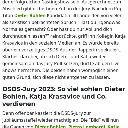
der erfolgreichen Castingshow sein. Ausgerechnet zum
Abschied gibt es heftigen Zoff in der Jury. Nachdem Pop-
Titan
Dieter Bohlen
Kandidatin Jill Lange den von vielen
als sexistisch betrachteten Spruch "Hast du irgendwas
Normales gemacht? Oder hast du nur Abi und dich
durchnudeln lassen?" reindrückte, griff ihn Kollegin Katja
Krasavice in den sozialen Medien an. Es wurde bereits
über ein vorzeitiges DSDS-Aus der Rapperin spekuliert.
Klarheit darüber, ob sich Dieter und Katja weiter
gemeinsam an das Jury-Pult setzen, dürfte ab den Live-
Shows herrschen. Die beiden haben womöglich einen
guten Grund, sich diese nicht entgehen zu lassen.
DSDS-Jury 2023: So viel sohlen Dieter
Bohlen, Katja Krasavice und Co.
verdienen
Denn offenbar kassiert die DSDS-Jury zur
Jubiläumsstaffel wieder mächtig ab. Die "Bild" will nun
die Gagen von
Dieter Bohlen
,
Pietro Lombardi
,
Katja