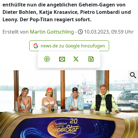
enthüllte nun die angeblichen Geheim-Gagen von
Dieter Bohlen, Katja Krasavice, Pietro Lombardi und
Leony. Der Pop-Titan reagiert sofort.
Erstellt von
Martin Gottschling
-
10.03.2023, 09.59
Uhr
news.de zu Google hinzufügen
news.de zu Google hinzufüg
Teilen auf Facebook
Teilen auf Whatsapp
Teilen auf Telegram
Teilen auf Pinterest
Per E-Mail teilen
Post auf X
Newsletter abonni