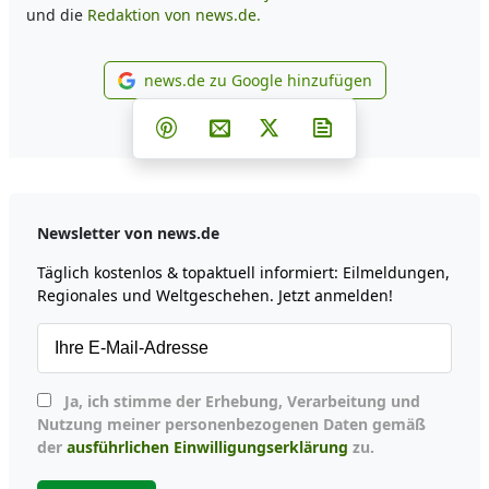
und die
Redaktion von news.de.
news.de zu Google hinzufügen
news.de zu Google hinzufüg
Teilen auf Facebook
Teilen auf Whatsapp
Teilen auf Telegram
Teilen auf Pinterest
Per E-Mail teilen
Post auf X
Newsletter abonni
Newsletter von news.de
Täglich kostenlos & topaktuell informiert: Eilmeldungen,
Regionales und Weltgeschehen. Jetzt anmelden!
Ja, ich stimme der Erhebung, Verarbeitung und
Nutzung meiner personenbezogenen Daten gemäß
der
ausführlichen Einwilligungserklärung
zu.