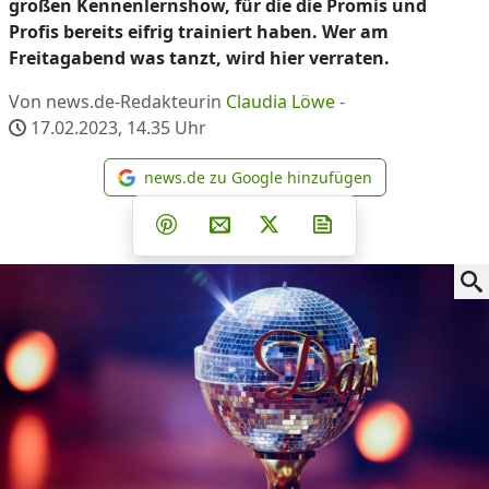
großen Kennenlernshow, für die die Promis und
Profis bereits eifrig trainiert haben. Wer am
Freitagabend was tanzt, wird hier verraten.
Von news.de-Redakteurin
Claudia Löwe
-
17.02.2023, 14.35
Uhr
news.de zu Google hinzufügen
news.de zu Google hinzufüg
Teilen auf Facebook
Teilen auf Whatsapp
Teilen auf Telegram
Teilen auf Pinterest
Per E-Mail teilen
Post auf X
Newsletter abonni