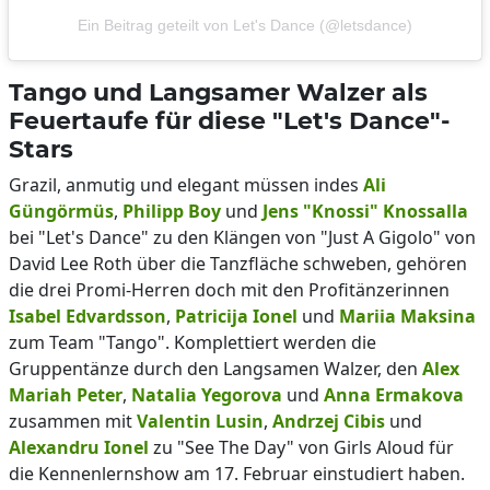
Ein Beitrag geteilt von Let's Dance (@letsdance)
Tango und Langsamer Walzer als
Feuertaufe für diese "Let's Dance"-
Stars
Grazil, anmutig und elegant müssen indes
Ali
Güngörmüs
,
Philipp Boy
und
Jens "Knossi" Knossalla
bei "Let's Dance" zu den Klängen von "Just A Gigolo" von
David Lee Roth über die Tanzfläche schweben, gehören
die drei Promi-Herren doch mit den Profitänzerinnen
Isabel Edvardsson
,
Patricija Ionel
und
Mariia Maksina
zum Team "Tango". Komplettiert werden die
Gruppentänze durch den Langsamen Walzer, den
Alex
Mariah Peter
,
Natalia Yegorova
und
Anna Ermakova
zusammen mit
Valentin Lusin
,
Andrzej Cibis
und
Alexandru Ionel
zu "See The Day" von Girls Aloud für
die Kennenlernshow am 17. Februar einstudiert haben.