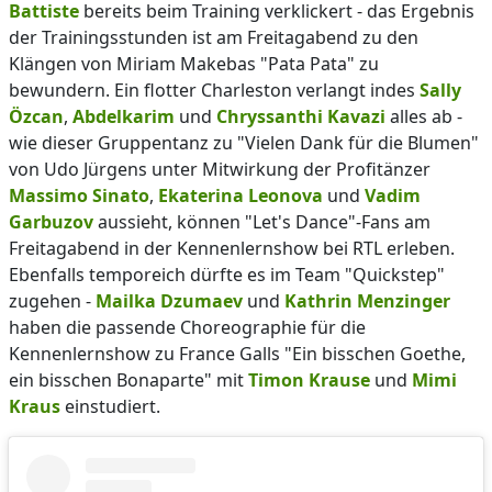
Battiste
bereits beim Training verklickert - das Ergebnis
der Trainingsstunden ist am Freitagabend zu den
Klängen von Miriam Makebas "Pata Pata" zu
bewundern. Ein flotter Charleston verlangt indes
Sally
Özcan
,
Abdelkarim
und
Chryssanthi Kavazi
alles ab -
wie dieser Gruppentanz zu "Vielen Dank für die Blumen"
von Udo Jürgens unter Mitwirkung der Profitänzer
Massimo Sinato
,
Ekaterina Leonova
und
Vadim
Garbuzov
aussieht, können "Let's Dance"-Fans am
Freitagabend in der Kennenlernshow bei RTL erleben.
Ebenfalls temporeich dürfte es im Team "Quickstep"
zugehen -
Mailka Dzumaev
und
Kathrin Menzinger
haben die passende Choreographie für die
Kennenlernshow zu France Galls "Ein bisschen Goethe,
ein bisschen Bonaparte" mit
Timon Krause
und
Mimi
Kraus
einstudiert.