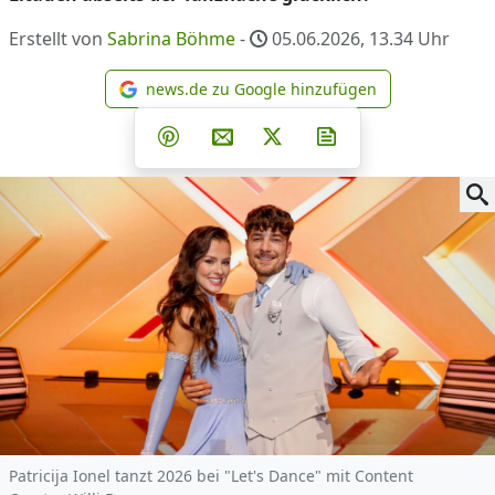
Erstellt von
Sabrina Böhme
-
05.06.2026, 13.34
Uhr
news.de zu Google hinzufügen
news.de zu Google hinzufüg
Teilen auf Facebook
Teilen auf Whatsapp
Teilen auf Telegram
Teilen auf Pinterest
Per E-Mail teilen
Post auf X
Newsletter abonni
Patricija Ionel tanzt 2026 bei "Let's Dance" mit Content