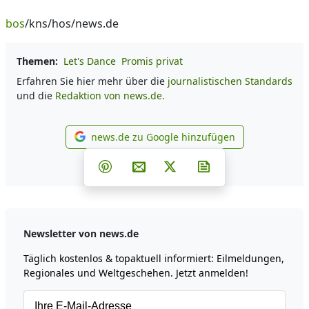
bos
/kns/hos/news.de
Themen:
Let's Dance
Promis privat
Erfahren Sie hier mehr über die
journalistischen Standards
und die
Redaktion von news.de.
news.de zu Google hinzufügen
news.de zu Google hinzufüg
Teilen auf Facebook
Teilen auf Whatsapp
Teilen auf Telegram
Teilen auf Pinterest
Per E-Mail teilen
Post auf X
Newsletter abonni
Newsletter von news.de
Täglich kostenlos & topaktuell informiert: Eilmeldungen,
Regionales und Weltgeschehen. Jetzt anmelden!