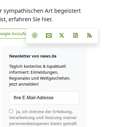
r sympathischen Art begeistert
st, erfahren Sie hier.
Teilen auf Facebook
Teilen auf Whatsapp
Teilen auf Telegram
Google hinzufügen
Teilen auf Pinterest
Per E-Mail teilen
Post auf X
Newsletter abonniere
RSS
news.de zu Google hinzufügen
Newsletter von news.de
Täglich kostenlos & topaktuell
informiert: Eilmeldungen,
Regionales und Weltgeschehen.
Jetzt anmelden!
Ja, ich stimme der Erhebung,
Verarbeitung und Nutzung meiner
personenbezogenen Daten gemäß