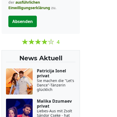
der
ausführlichen
Einwilligungserklärung
zu.
Absenden
4
News Aktuell
Patricija Ionel
privat
Sie machen die "Let's
Dance"-Tänzerin
glücklich
Malika Dzumaev
privat
Liebes-Aus mit Zsolt
Sándor Cseke - hat