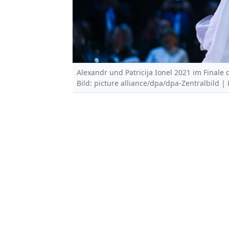
Alexandr und Patricija Ionel 2021 im Finale
Bild: picture alliance/dpa/dpa-Zentralbild 