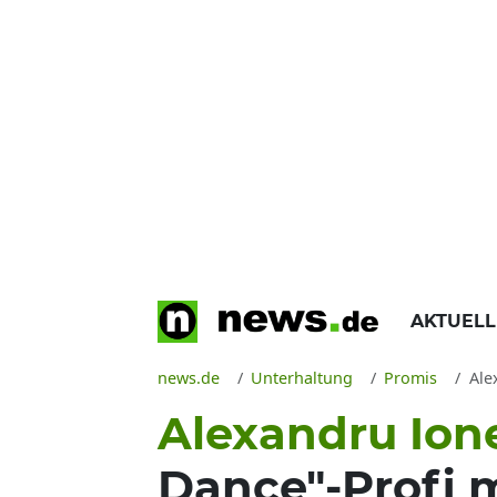
AKTUEL
news.de
Unterhaltung
Promis
Alex
Alexandru Ione
Dance"-Profi m