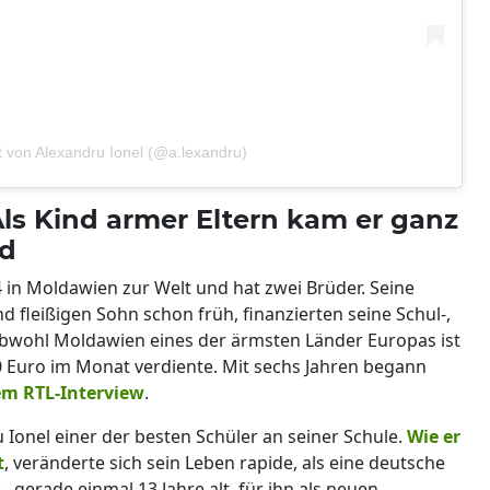
lt von Alexandru Ionel (@a.lexandru)
Als Kind armer Eltern kam er ganz
nd
 in Moldawien zur Welt und hat zwei Brüder. Seine
d fleißigen Sohn schon früh, finanzierten seine Schul-,
obwohl Moldawien eines der ärmsten Länder Europas ist
 Euro im Monat verdiente. Mit sechs Jahren begann
nem RTL-Interview
.
Ionel einer der besten Schüler an seiner Schule.
Wie er
t
, veränderte sich sein Leben rapide, als eine deutsche
 gerade einmal 13 Jahre alt, für ihn als neuen