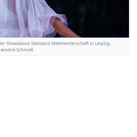
 der Showdance Standard Weltmeisterschaft in Leipzig.
| Hendrik Schmidt