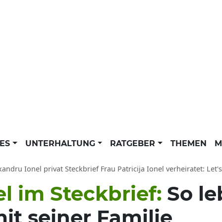
LES
UNTERHALTUNG
RATGEBER
THEMEN
M
andru Ionel privat Steckbrief Frau Patricija Ionel verheiratet: Let's Dance 2026
l im Steckbrief:
So le
it seiner Familie