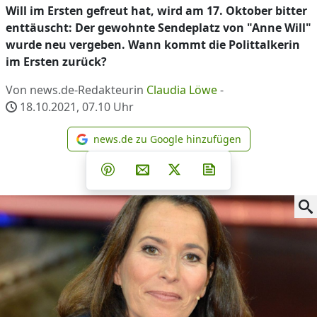
Will im Ersten gefreut hat, wird am 17. Oktober bitter
enttäuscht: Der gewohnte Sendeplatz von "Anne Will"
wurde neu vergeben. Wann kommt die Polittalkerin
im Ersten zurück?
Von news.de-Redakteurin
Claudia Löwe
-
18.10.2021, 07.10
Uhr
news.de zu Google hinzufügen
news.de zu Google hinzufüg
Teilen auf Facebook
Teilen auf Whatsapp
Teilen auf Telegram
Teilen auf Pinterest
Per E-Mail teilen
Post auf X
Newsletter abonni