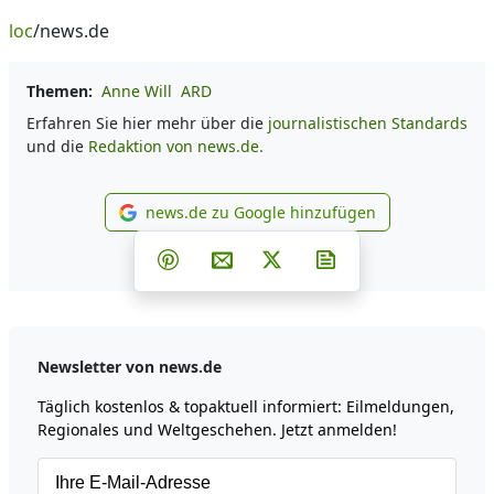
loc
/news.de
Themen:
Anne Will
ARD
Erfahren Sie hier mehr über die
journalistischen Standards
und die
Redaktion von news.de.
news.de zu Google hinzufügen
news.de zu Google hinzufüg
Teilen auf Facebook
Teilen auf Whatsapp
Teilen auf Telegram
Teilen auf Pinterest
Per E-Mail teilen
Post auf X
Newsletter abonni
Newsletter von news.de
Täglich kostenlos & topaktuell informiert: Eilmeldungen,
Regionales und Weltgeschehen. Jetzt anmelden!