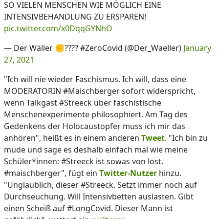
SO VIELEN MENSCHEN WIE MÖGLICH EINE
INTENSIVBEHANDLUNG ZU ERSPAREN!
pic.twitter.com/x0DqqGYNhO
— Der Wäller ✊???? #ZeroCovid (@Der_Waeller)
January
27, 2021
"Ich will nie wieder Faschismus. Ich will, dass eine
MODERATORIN #Maischberger sofort widerspricht,
wenn Talkgast #Streeck über faschistische
Menschenexperimente philosophiert. Am Tag des
Gedenkens der Holocaustopfer muss ich mir das
anhören", heißt es in einem anderen
Tweet
. "Ich bin zu
müde und sage es deshalb einfach mal wie meine
Schüler*innen: #Streeck ist sowas von lost.
#maischberger", fügt ein
Twitter-Nutzer
hinzu.
"Unglaublich, dieser #Streeck. Setzt immer noch auf
Durchseuchung. Will Intensivbetten auslasten. Gibt
einen Scheiß auf #LongCovid. Dieser Mann ist