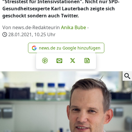
"Stresstest für Intensivstationen". Nicht nur SPD-
Gesundheitsexperte Karl Lauterbach zeigte sich
geschockt sondern auch Twitter.
Von news.de-Redakteurin
Anika Bube
-
28.01.2021, 10.25
Uhr
news.de zu Google hinzufügen
news.de zu Google hinzufüg
Teilen auf Facebook
Teilen auf Whatsapp
Teilen auf Telegram
Teilen auf Pinterest
Per E-Mail teilen
Post auf X
Newsletter abonni