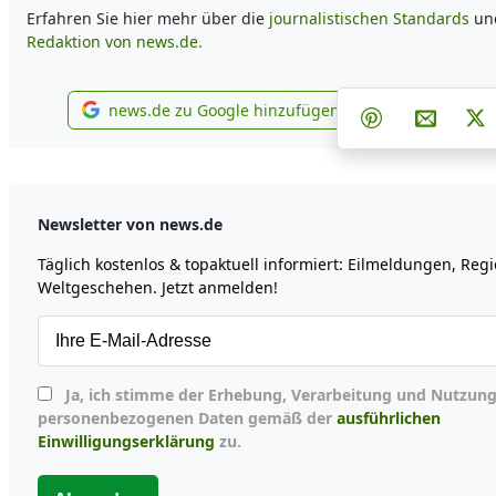
Erfahren Sie hier mehr über die
journalistischen Standards
und
Redaktion von news.de.
Teilen auf F
Teilen
news.de zu Google hinzufügen
Teilen auf Pin
Per E-M
P
news.de zu Google hinzufügen
Newsletter von news.de
Täglich kostenlos & topaktuell informiert: Eilmeldungen, Reg
Weltgeschehen. Jetzt anmelden!
Ja, ich stimme der Erhebung, Verarbeitung und Nutzung meiner
personenbezogenen Daten gemäß der
ausführlichen
Einwilligungserklärung
zu.