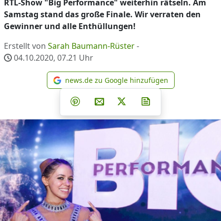
RTL-Show "Big Performance" weiterhin rätseln. Am
Samstag stand das große Finale. Wir verraten den
Gewinner und alle Enthüllungen!
Erstellt von
Sarah Baumann-Rüster
-
04.10.2020, 07.21
Uhr
news.de zu Google hinzufügen
news.de zu Google hinzufüg
Teilen auf Facebook
Teilen auf Whatsapp
Teilen auf Telegram
Teilen auf Pinterest
Per E-Mail teilen
Post auf X
Newsletter abonni