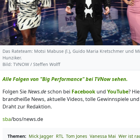
Das Rateteam: Motsi Mabuse (l.), Guido Maria Kretschmer und Mi
Hunziker.
Bild: TVNOW / Steffen Wolff
Alle Folgen von "Big Performance" bei TVNow sehen.
Folgen Sie
News.de
schon bei
Facebook
und
YouTube
? Hie
brandheiße News, aktuelle Videos, tolle Gewinnspiele und
Draht zur Redaktion.
sba
/bos/news.de
Themen:
Mick Jagger
RTL
Tom Jones
Vanessa Mai
Wer ist ra