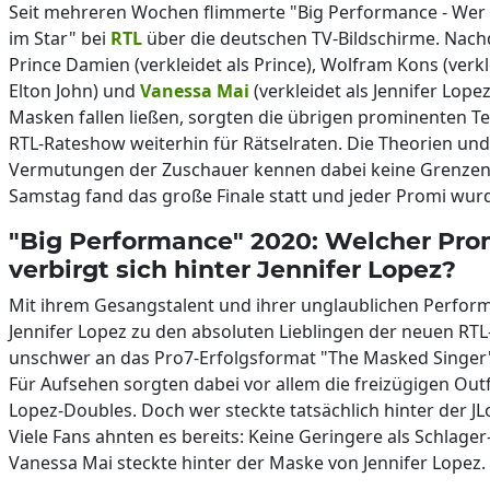
Seit mehreren Wochen flimmerte "Big Performance - Wer i
im Star" bei
RTL
über die deutschen TV-Bildschirme. Nach
Prince Damien (verkleidet als Prince), Wolfram Kons (verkl
Elton John) und
Vanessa Mai
(verkleidet als Jennifer Lopez
Masken fallen ließen, sorgten die übrigen prominenten T
RTL-Rateshow weiterhin für Rätselraten. Die Theorien und
Vermutungen der Zuschauer kennen dabei keine Grenze
Samstag fand das große Finale statt und jeder Promi wurd
"Big Performance" 2020: Welcher Pro
verbirgt sich hinter Jennifer Lopez?
Mit ihrem Gesangstalent und ihrer unglaublichen Perfor
Jennifer Lopez zu den absoluten Lieblingen der neuen RTL
unschwer an das Pro7-Erfolgsformat "The Masked Singer"
Für Aufsehen sorgten dabei vor allem die freizügigen Outf
Lopez-Doubles. Doch wer steckte tatsächlich hinter der J
Viele Fans ahnten es bereits: Keine Geringere als Schlage
Vanessa Mai steckte hinter der Maske von Jennifer Lopez.