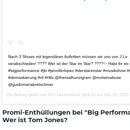
Nach 3 Shows mit legendären Auftritten müssen wir uns von J.Lo
verabschieden! ???? Wer ist der Star im Star? ????✨ Habt ihr es 
#bigperformance #jlo #jenniferlopez #derstarimstar #musikshow 
#demaskierung #rtl #rtltv @therealhunzigram @motsimabuse
@guidomariakretschmer
Ein Beitrag geteilt von
RTL Deutschland
(@rtl.tv) am
Sep 26, 2020
Promi-Enthüllungen bei "Big Perform
Wer ist Tom Jones?