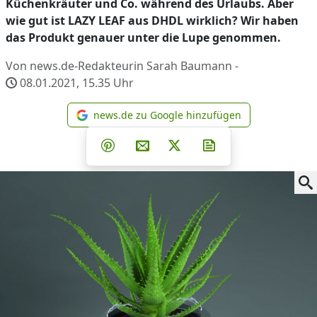
Küchenkräuter und Co. während des Urlaubs. Aber
wie gut ist LAZY LEAF aus DHDL wirklich? Wir haben
das Produkt genauer unter die Lupe genommen.
Von news.de-Redakteurin Sarah Baumann -
08.01.2021, 15.35
Uhr
news.de zu Google hinzufügen
news.de zu Google hinzufüg
Teilen auf Facebook
Teilen auf Whatsapp
Teilen auf Telegram
Teilen auf Pinterest
Per E-Mail teilen
Post auf X
Newsletter abonni