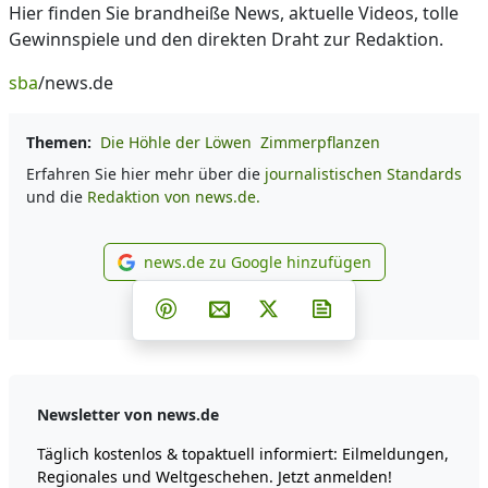
Hier finden Sie brandheiße News, aktuelle Videos, tolle
Gewinnspiele und den direkten Draht zur Redaktion.
sba
/news.de
Themen:
Die Höhle der Löwen
Zimmerpflanzen
Erfahren Sie hier mehr über die
journalistischen Standards
und die
Redaktion von news.de.
news.de zu Google hinzufügen
news.de zu Google hinzufüg
Teilen auf Facebook
Teilen auf Whatsapp
Teilen auf Telegram
Teilen auf Pinterest
Per E-Mail teilen
Post auf X
Newsletter abonni
Newsletter von news.de
Täglich kostenlos & topaktuell informiert: Eilmeldungen,
Regionales und Weltgeschehen. Jetzt anmelden!