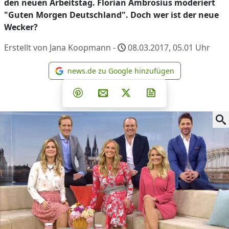
den neuen Arbeitstag. Florian Ambrosius moderiert
"Guten Morgen Deutschland". Doch wer ist der neue
Wecker?
Erstellt von Jana Koopmann -
08.03.2017, 05.01
Uhr
news.de zu Google hinzufügen
news.de zu Google hinzufüg
Teilen auf Facebook
Teilen auf Whatsapp
Teilen auf Telegram
Teilen auf Pinterest
Per E-Mail teilen
Post auf X
Newsletter abonni