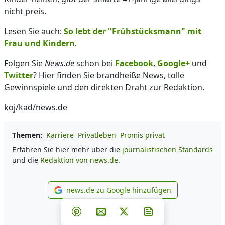
nicht preis.
Lesen Sie auch:
So lebt der "Frühstücksmann" mit
Frau und Kindern
.
Folgen Sie
News.de
schon bei
Facebook
,
Google+
und
Twitter
? Hier finden Sie brandheiße News, tolle
Gewinnspiele und den direkten Draht zur Redaktion.
koj/kad/news.de
Themen:
Karriere
Privatleben
Promis privat
Erfahren Sie hier mehr über die
journalistischen Standards
und die
Redaktion von news.de.
news.de zu Google hinzufügen
news.de zu Google hinzufüg
Teilen auf Facebook
Teilen auf Whatsapp
Teilen auf Telegram
Teilen auf Pinterest
Per E-Mail teilen
Post auf X
Newsletter abonni