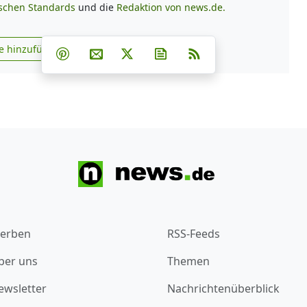
ischen Standards
und die
Redaktion von news.de.
Teilen auf Facebook
Teilen auf Whatsapp
Teilen auf Telegram
e hinzufügen
Teilen auf Pinterest
Per E-Mail teilen
Post auf X
Newsletter abonnieren
RSS
s.de zu Google hinzufügen
erben
RSS-Feeds
ber uns
Themen
ewsletter
Nachrichtenüberblick