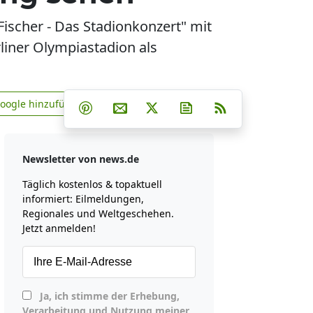
scher - Das Stadionkonzert" mit
liner Olympiastadion als
Teilen auf Facebook
Teilen auf Whatsapp
Teilen auf Telegram
Google hinzufügen
Teilen auf Pinterest
Per E-Mail teilen
Post auf X
Newsletter abonniere
RSS
news.de zu Google hinzufügen
Newsletter von news.de
Täglich kostenlos & topaktuell
informiert: Eilmeldungen,
Regionales und Weltgeschehen.
Jetzt anmelden!
Ja, ich stimme der Erhebung,
Verarbeitung und Nutzung meiner