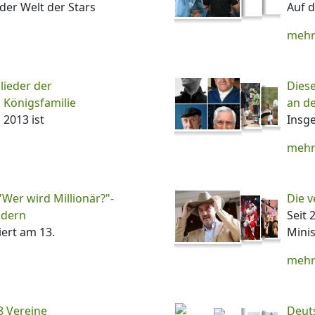
der Welt der Stars
Auf d
mehr
lieder der
Diese
 Königsfamilie
an de
 2013 ist
Insg
mehr
"Wer wird Millionär?"-
Die v
ldern
Seit 
iert am 13.
Minis
mehr
8 Vereine
Deuts