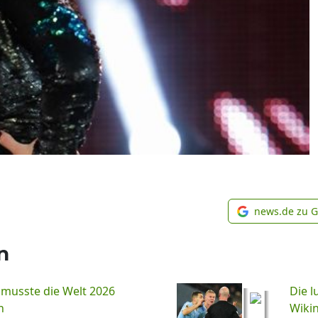
news.de zu 
n
 musste die Welt 2026
Die l
n
Wiki