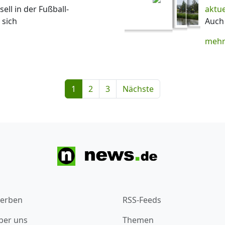
ell in der Fußball-
aktu
 sich
Auch 
mehr
1
2
3
Nächste
erben
RSS-Feeds
ber uns
Themen