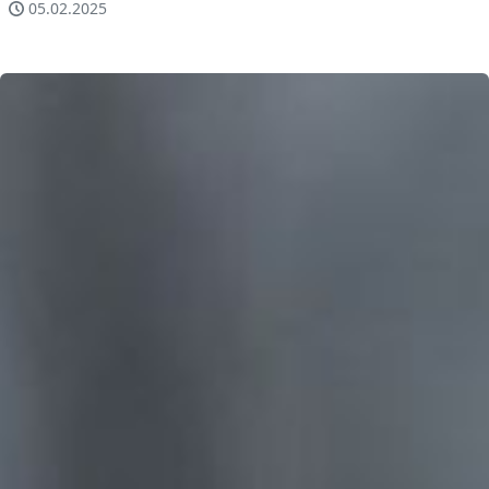
05.02.2025