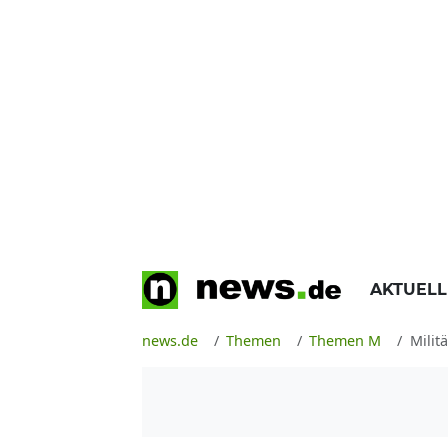
AKTUEL
news.de
Themen
Themen M
Militä