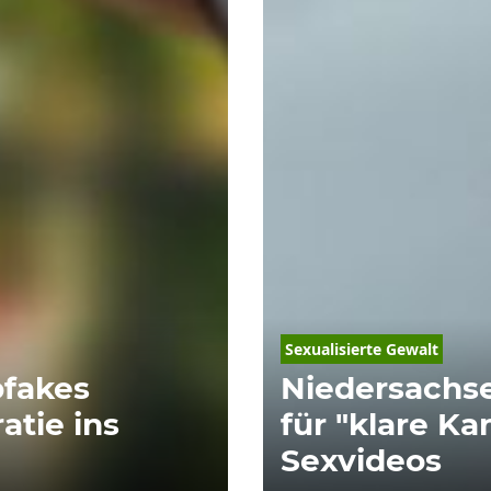
Sexualisierte Gewalt
pfakes
Niedersachse
atie ins
für "klare Ka
Sexvideos