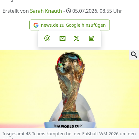
Erstellt von
Sarah Knauth
-
05.07.2026, 08.55
Uhr
news.de zu Google hinzufügen
news.de zu Google hinzufüg
Teilen auf Facebook
Teilen auf Whatsapp
Teilen auf Telegram
Teilen auf Pinterest
Per E-Mail teilen
Post auf X
Newsletter abonni
Insgesamt 48 Teams kämpfen bei der Fußball-WM 2026 um den