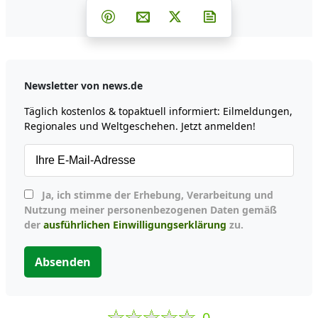
Teilen auf Facebook
Teilen auf Whatsapp
Teilen auf Telegram
Teilen auf Pinterest
Per E-Mail teilen
Post auf X
Newsletter abonni
Newsletter von news.de
Täglich kostenlos & topaktuell informiert: Eilmeldungen,
Regionales und Weltgeschehen. Jetzt anmelden!
Ja, ich stimme der Erhebung, Verarbeitung und
Nutzung meiner personenbezogenen Daten gemäß
der
ausführlichen Einwilligungserklärung
zu.
Absenden
0