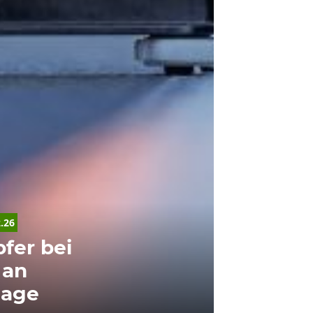
2.26
fer bei
 an
lage