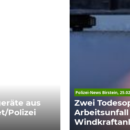
Polizei-News Birstein, 25.0
eräte aus
Zwei Todesop
t/Polizei
Arbeitsunfall
Windkraftan