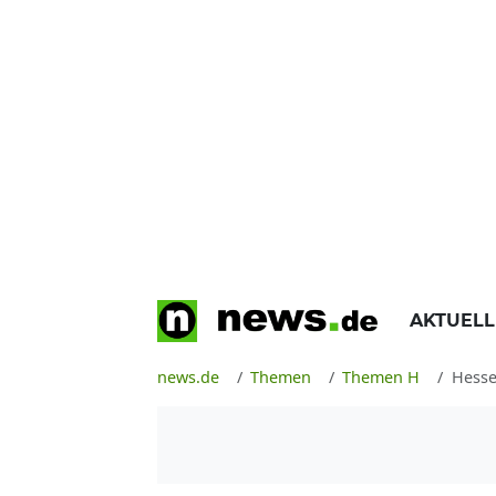
AKTUEL
news.de
Themen
Themen H
Hess