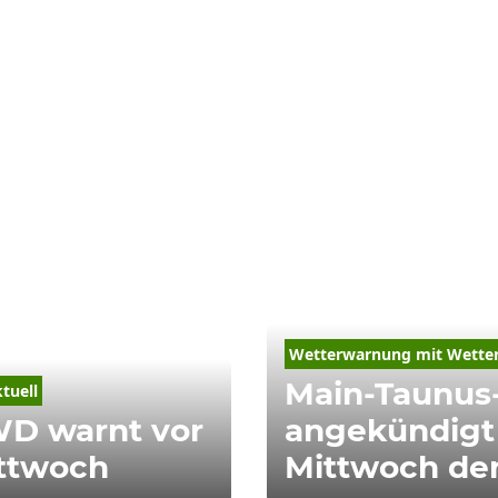
Wetterwarnung mit Wetter
Main-Taunus-
tuell
WD warnt vor
angekündigt
ittwoch
Mittwoch de