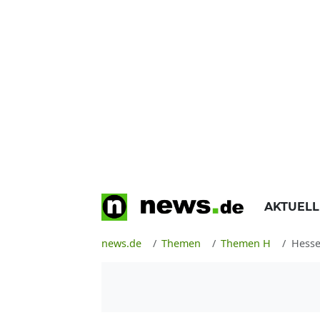
AKTUEL
news.de
Themen
Themen H
Hess