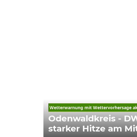
Wetterwarnung mit Wettervorhersage ak
Odenwaldkreis - D
starker Hitze am M