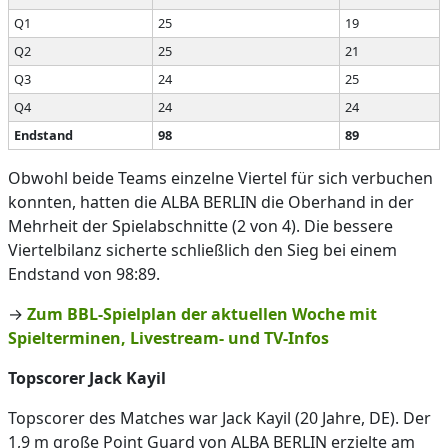
Q1
25
19
Q2
25
21
Q3
24
25
Q4
24
24
Endstand
98
89
Obwohl beide Teams einzelne Viertel für sich verbuchen
konnten, hatten die ALBA BERLIN die Oberhand in der
Mehrheit der Spielabschnitte (2 von 4). Die bessere
Viertelbilanz sicherte schließlich den Sieg bei einem
Endstand von 98:89.
→
Zum BBL-Spielplan der aktuellen Woche mit
Spielterminen, Livestream- und TV-Infos
Topscorer Jack Kayil
Topscorer des Matches war Jack Kayil (20 Jahre, DE). Der
1,9 m große Point Guard von ALBA BERLIN erzielte am