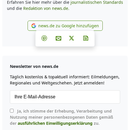
Erfahren Sie hier mehr über die
journalistischen Standards
und die
Redaktion von news.de.
news.de zu Google hinzufügen
news.de zu Google hinzufüg
Teilen auf Facebook
Teilen auf Whatsapp
Teilen auf Telegram
Teilen auf Pinterest
Per E-Mail teilen
Post auf X
Newsletter abonni
Newsletter von news.de
Täglich kostenlos & topaktuell informiert: Eilmeldungen,
Regionales und Weltgeschehen. Jetzt anmelden!
Ja, ich stimme der Erhebung, Verarbeitung und
Nutzung meiner personenbezogenen Daten gemäß
der
ausführlichen Einwilligungserklärung
zu.