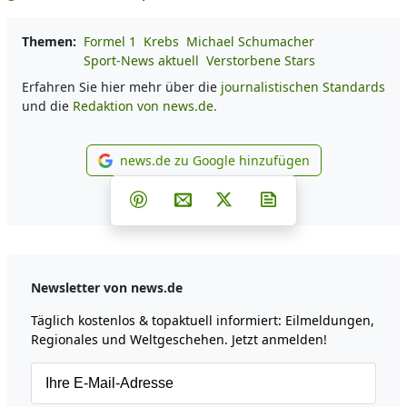
Themen:
Formel 1
Krebs
Michael Schumacher
Sport-News aktuell
Verstorbene Stars
Erfahren Sie hier mehr über die
journalistischen Standards
und die
Redaktion von news.de.
news.de zu Google hinzufügen
news.de zu Google hinzufüg
Teilen auf Facebook
Teilen auf Whatsapp
Teilen auf Telegram
Teilen auf Pinterest
Per E-Mail teilen
Post auf X
Newsletter abonni
Newsletter von news.de
Täglich kostenlos & topaktuell informiert: Eilmeldungen,
Regionales und Weltgeschehen. Jetzt anmelden!