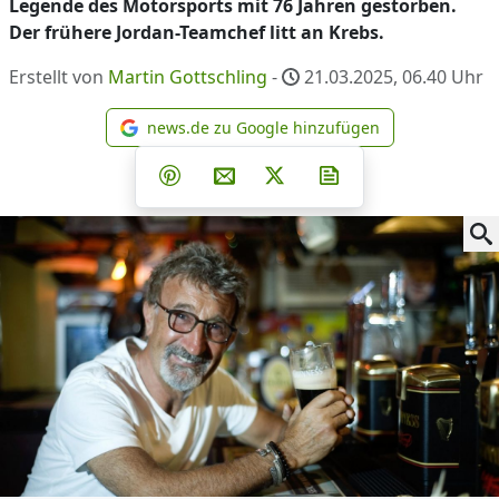
Legende des Motorsports mit 76 Jahren gestorben.
Der frühere Jordan-Teamchef litt an Krebs.
Erstellt von
Martin Gottschling
-
21.03.2025, 06.40
Uhr
news.de zu Google hinzufügen
news.de zu Google hinzufüg
Teilen auf Facebook
Teilen auf Whatsapp
Teilen auf Telegram
Teilen auf Pinterest
Per E-Mail teilen
Post auf X
Newsletter abonni