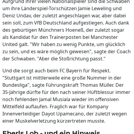
Aufgrund ihrer vielen Nationalspieler sind die Schwaben
um ihre Länderspiel-Torschützen Jamie Leweling und
Deniz Undav, der zuletzt angeschlagen war, aber dabei
sein soll, zum VfB Deutschland aufgestiegen. Auch dank
des gebürtigen Münchners Hoeneß, der zuletzt sogar
als Kandidat für den Trainerposten bei Manchester
United galt. "Wir haben zu wenig Punkte, um glücklich
zu sein, und es wäre möglich gewesen", sagte der Coach
der Schwaben. "Aber die Stoßrichtung passt."
Und die sorgt auch beim FC Bayern für Respekt.
"Stuttgart ist mittlerweile eine große Nummer in der
Bundesliga", sagte Führungskraft Thomas Müller. Der
35-Jährige dürfte für den nach seiner Hüftblessur immer
noch fehlenden Jamal Musiala wieder im offensiven
Mittelfeld auflaufen. Fraglich war für Kompany
Innenverteidiger Dayot Upamecano, der zuletzt wegen
einer Muskelverletzung kürzertreten musste.
Eberls Lob - und ein Hinweis