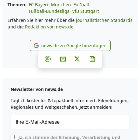
Themen:
FC Bayern München
Fußball
Fußball-Bundesliga
VfB Stuttgart
Erfahren Sie hier mehr über die
journalistischen Standards
und die
Redaktion von news.de.
news.de zu Google hinzufügen
news.de zu Google hinzufüg
Teilen auf Facebook
Teilen auf Whatsapp
Teilen auf Telegram
Teilen auf Pinterest
Per E-Mail teilen
Post auf X
Newsletter abonni
Newsletter von news.de
Täglich kostenlos & topaktuell informiert: Eilmeldungen,
Regionales und Weltgeschehen. Jetzt anmelden!
Ja, ich stimme der Erhebung, Verarbeitung und