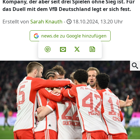
Kompany, der aber seit drei Spielen ohne Sieg ist. Für
das Duell mit dem VfB Deutschland legt er sich fest.
Erstellt von
Sarah Knauth
-
18.10.2024, 13.20
Uhr
news.de zu Google hinzufügen
news.de zu Google hinzufüg
Teilen auf Facebook
Teilen auf Whatsapp
Teilen auf Telegram
Teilen auf Pinterest
Per E-Mail teilen
Post auf X
Newsletter abonni